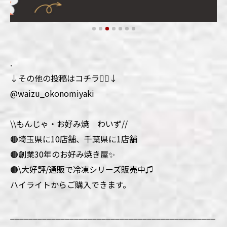
.
↓その他の投稿はコチラ💁‍♀️↓
@waizu_okonomiyaki
\\もんじゃ・お好み焼 わいず//
🟤埼玉県に10店舗、千葉県に1店舗
🟤創業30年のお好み焼き屋✨
🟤\大好評/通販で冷凍シリーズ販売中♫
ハイライトからご購入できます。
_____________________________________________