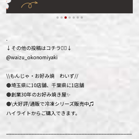
.
↓その他の投稿はコチラ💁‍♀️↓
@waizu_okonomiyaki
\\もんじゃ・お好み焼 わいず//
🟤埼玉県に10店舗、千葉県に1店舗
🟤創業30年のお好み焼き屋✨
🟤\大好評/通販で冷凍シリーズ販売中♫
ハイライトからご購入できます。
_____________________________________________