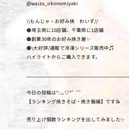
@waizu_okonomiyaki
\\もんじゃ・お好み焼 わいず//
🟤埼玉県に10店舗、千葉県に1店舗
🟤創業30年のお好み焼き屋✨
🟤\大好評/通販で冷凍シリーズ販売中♫
ハイライトからご購入できます。
______________________________________
今日の投稿は*:..｡♡*ﾟ¨ﾟﾟ
【ランキング焼きそば・焼き飯編】です📝
売り上げ個数ランキングを出してみました✨