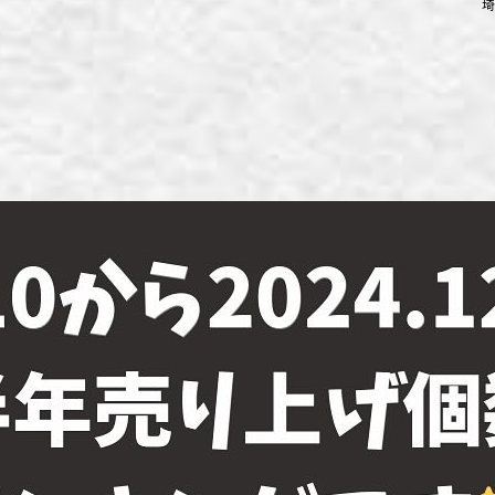
埼
ず浦和店
ず上尾店
ず桶川店
ず北本店
ず行田店
ず松戸店