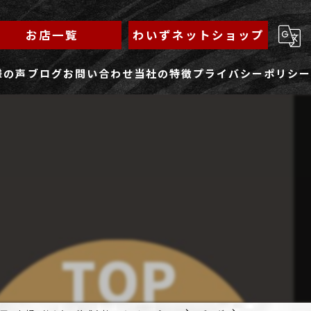
お店一覧
わいずネットショップ
様の声
ブログ
お問い合わせ
当社の特徴
プライバシーポリシー
求人フォーム
もんじゃ
ランチ
焼きそば
鉄板焼き
家族