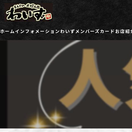
ホーム
インフォメーション
わいずメンバーズカード
お店紹
ご登録情報変更フォーム
わい
わい
わい
わい
わい
わい