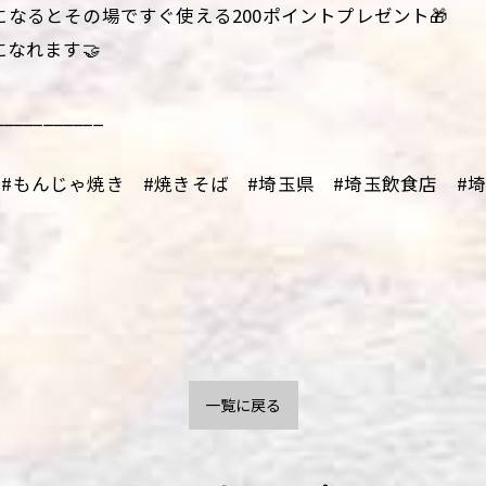
になるとその場ですぐ使える200ポイントプレゼント🎁
になれます🤝
___________
#もんじゃ焼き #焼きそば #埼玉県 #埼玉飲食店 #埼玉
一覧に戻る