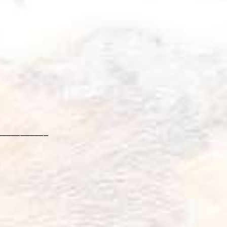
___________