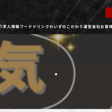
介
求人情報
フード
ドリンク
わいずのこだわり
運営会社
お客
ず所沢店
社員用求人ページ
ずふじみ野店
パート・アルバイト用求人ページ
.
ず熊谷店
ず春日部店
ず三芳店
ず東川口店