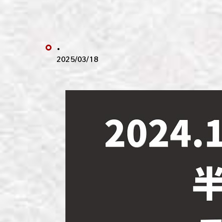
わい
わい
.
わい
2025/03/18
わい
わい
わい