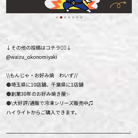
.
↓その他の投稿はコチラ💁‍♀️↓
@waizu_okonomiyaki
\\もんじゃ・お好み焼 わいず//
🟤埼玉県に10店舗、千葉県に1店舗
🟤創業30年のお好み焼き屋✨
🟤\大好評/通販で冷凍シリーズ販売中♫
ハイライトからご購入できます。
_____________________________________________