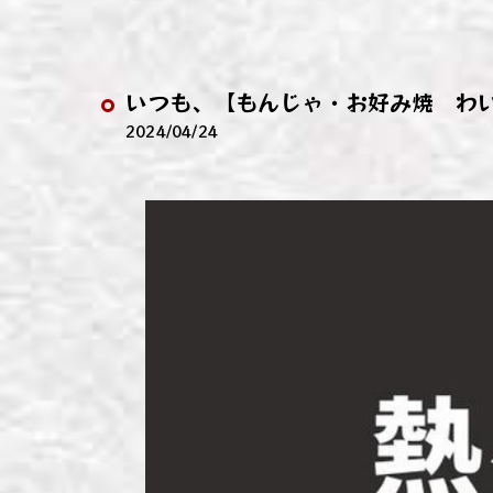
わい
わい
いつも、【もんじゃ・お好み焼 わい
わい
2024/04/24
わい
わい
わい