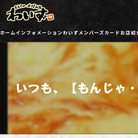
ホーム
インフォメーション
わいずメンバーズカード
お店紹
ご登録情報変更フォーム
わい
わい
いつも、【もんじゃ・
わい
わい
わい
わい