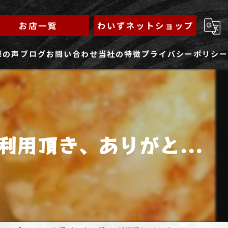
お店一覧
わいずネットショップ
様の声
ブログ
お問い合わせ
当社の特徴
プライバシーポリシー
求人フォーム
もんじゃ
ランチ
用頂き、ありがと...
焼きそば
鉄板焼き
家族