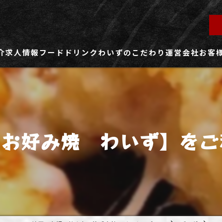
介
求人情報
フード
ドリンク
わいずのこだわり
運営会社
お客
ず所沢店
社員用求人ページ
ずふじみ野店
パート・アルバイト用求人ページ
お好み焼 わいず】をご利
ず熊谷店
ず春日部店
ず三芳店
ず東川口店