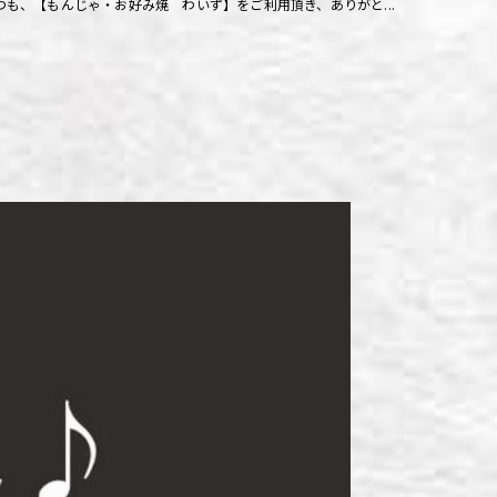
つも、【もんじゃ・お好み焼 わいず】をご利用頂き、ありがと...