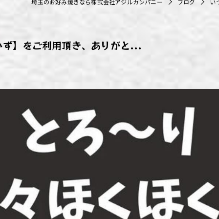
埼玉のお好み焼きなら株式会社アジルカンパニー
ブログ
い
ず浦和店
ず上尾店
ず】をご利用頂き、ありがと...
ず桶川店
ず北本店
ず行田店
ず松戸店