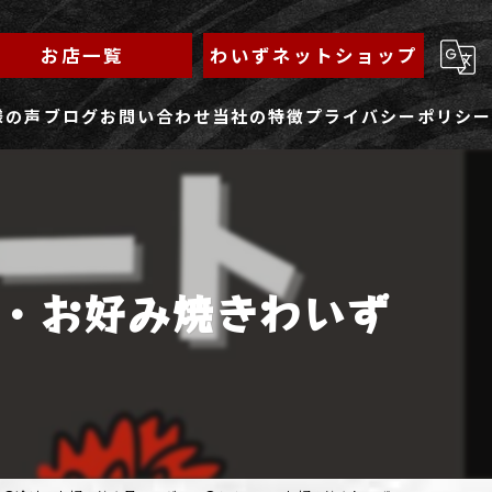
お店一覧
わいずネットショップ
様の声
ブログ
お問い合わせ
当社の特徴
プライバシーポリシー
求人フォーム
もんじゃ
ランチ
・お好み焼きわいず
焼きそば
鉄板焼き
家族