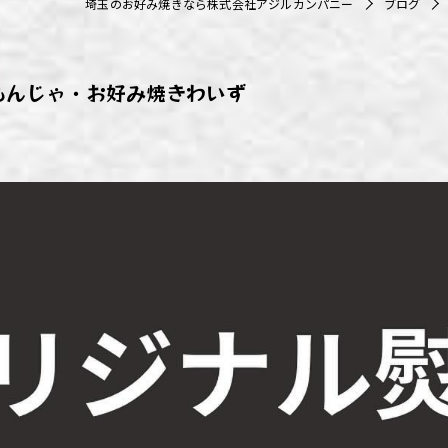
埼玉のお好み焼きなら株式会社アジルカンパニー
ブログ
ず浦和店
ず上尾店
もんじゃ・お好み焼きわいず
ず桶川店
ず北本店
ず行田店
ず松戸店