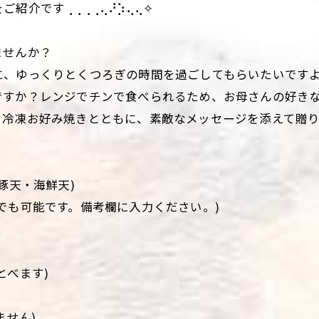
紹介です⢀⢀⢀⢀⢄⠜⡱⢄⢄✧
ませんか？
に、ゆっくりとくつろぎの時間を過ごしてもらいたいですよ
ですか？レンジでチンで食べられるため、お母さんの好き
。冷凍お好み焼きとともに、素敵なメッセージを添えて贈
豚天・海鮮天)
でも可能です。備考欄に入力ください。)
とべます)
ません)