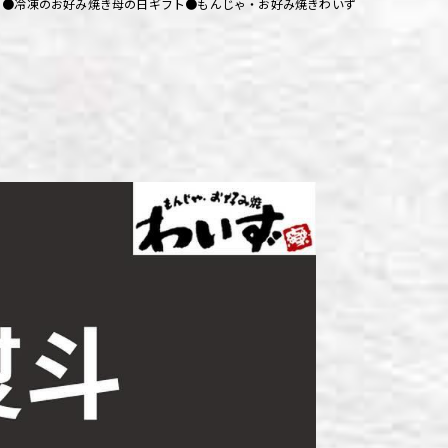
●冷凍のお好み焼き母の日ギフト●もんじゃ・お好み焼きわいず