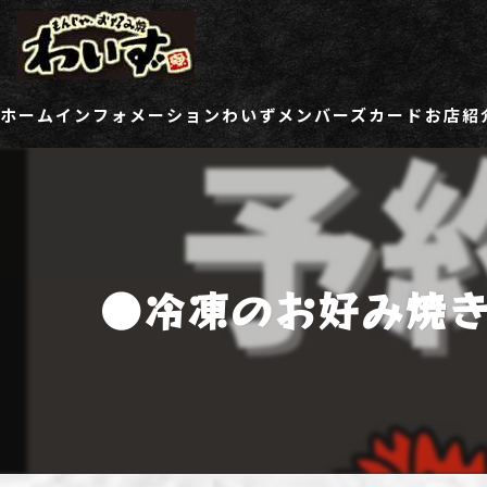
ホーム
インフォメーション
わいずメンバーズカード
お店紹
ご登録情報変更フォーム
わい
わい
●冷凍のお好み焼
わい
わい
わい
わい