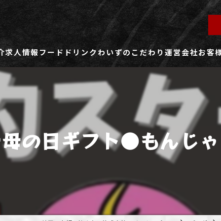
介
求人情報
フード
ドリンク
わいずのこだわり
運営会社
お客
ず所沢店
社員用求人ページ
ずふじみ野店
パート・アルバイト用求人ページ
き母の日ギフト●もんじゃ
ず熊谷店
ず春日部店
ず三芳店
ず東川口店