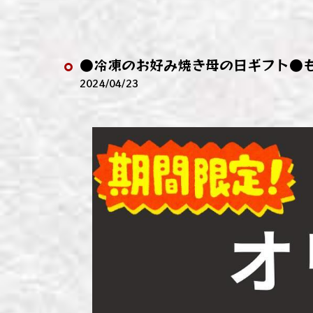
わい
わい
●冷凍のお好み焼き母の日ギフト●
わい
2024/04/23
わい
わい
わい