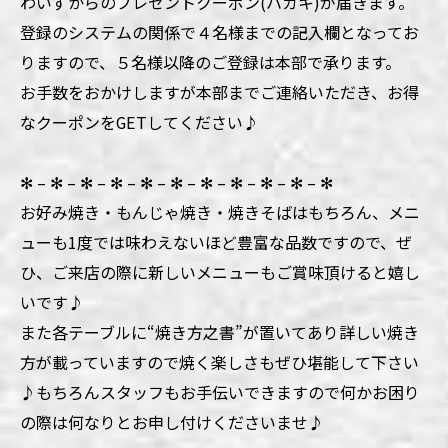
わいずからのプレゼントクーポン(ハガキ)が届きます。
登録のシステムの関係で４名様までの記入欄となってお
りますので、５名様以降のご登録は本部で承ります。
お手数をおかけしますが本部までご連絡いただき、お得
なクーポンをGETしてください♪
✻ – ✻ – ✻ – ✻ – ✻ – ✻ – ✻ – ✻ – ✻ – ✻ – ✻
お好み焼き・もんじゃ焼き・焼きそばはもちろん、メニ
ューも1度では味わえないほど豊富な品数ですので、ぜ
ひ、ご来店の際に新しいメニューもご賞味頂けると嬉し
いです♪
また各テーブルに“焼き方之書”が置いてあり詳しい焼き
方が載っていますので焼く楽しさもぜひ堪能して下さい
♪もちろんスタッフもお手伝いできますので何かお困り
の際は何なりとお申し付けくださいませ♪