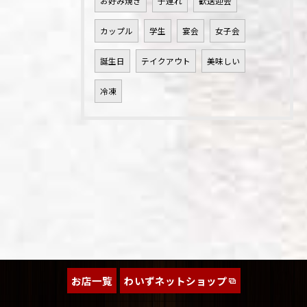
お好み焼き
子連れ
歓送迎会
カップル
学生
宴会
女子会
誕生日
テイクアウト
美味しい
冷凍
お店一覧
わいずネットショップ