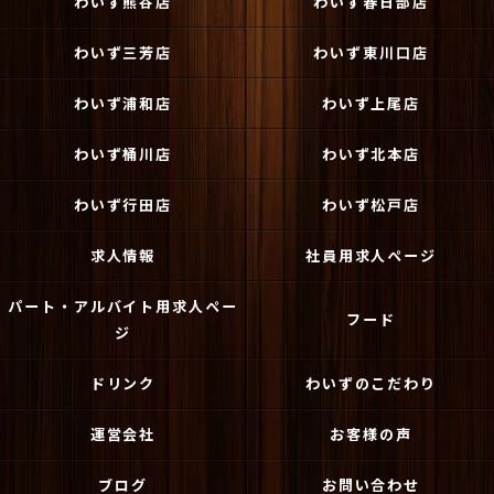
わいず熊谷店
わいず春日部店
わいず三芳店
わいず東川口店
わいず浦和店
わいず上尾店
わいず桶川店
わいず北本店
わいず行田店
わいず松戸店
求人情報
社員用求人ページ
パート・アルバイト用求人ペー
フード
ジ
ドリンク
わいずのこだわり
運営会社
お客様の声
ブログ
お問い合わせ