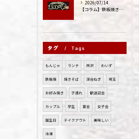
2026/07/14
【コラム】鉄板焼きが"コミュニケーション飯"と呼ばれる理由
タグ
Tags
もんじゃ
ランチ
所沢
わいず
鉄板焼
焼きそば
深谷ねぎ
埼玉
お好み焼き
子連れ
歓送迎会
カップル
学生
宴会
女子会
誕生日
テイクアウト
美味しい
冷凍