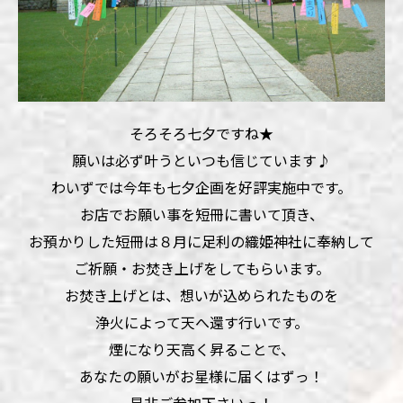
そろそろ七夕ですね★
願いは必ず叶うといつも信じています♪
わいずでは今年も七夕企画を好評実施中です。
お店でお願い事を短冊に書いて頂き、
お預かりした短冊は８月に足利の織姫神社に奉納して
ご祈願・お焚き上げをしてもらいます。
お焚き上げとは、想いが込められたものを
浄火によって天へ還す行いです。
煙になり天高く昇ることで、
あなたの願いがお星様に届くはずっ！