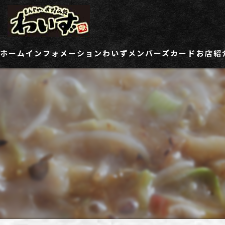
ホーム
インフォメーション
わいずメンバーズカード
お店紹
ご登録情報変更フォーム
わい
わい
わい
わい
わい
わい