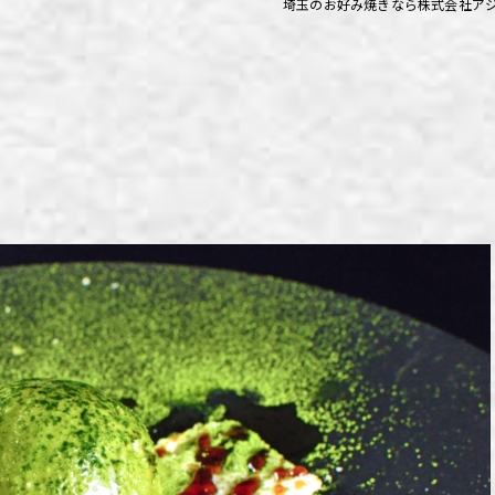
埼玉のお好み焼きなら株式会社ア
ず浦和店
ず上尾店
ず桶川店
ず北本店
ず行田店
ず松戸店