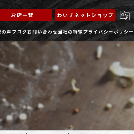
お店一覧
わいずネットショップ
様の声
ブログ
お問い合わせ
当社の特徴
プライバシーポリシー
求人フォーム
もんじゃ
ランチ
焼きそば
鉄板焼き
家族