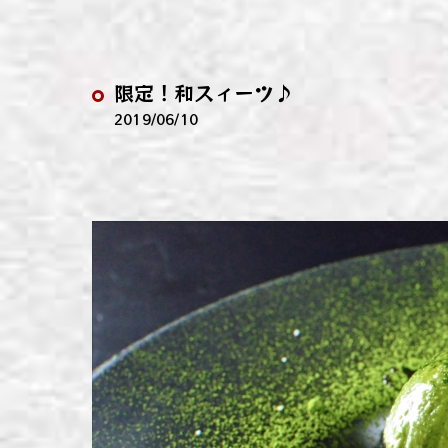
わい
わい
限定！和スィーツ♪
わい
2019/06/10
わい
わい
わい