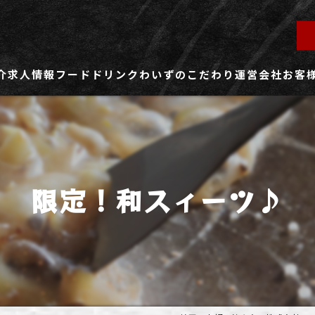
介
求人情報
フード
ドリンク
わいずのこだわり
運営会社
お客
ず所沢店
社員用求人ページ
ずふじみ野店
パート・アルバイト用求人ページ
限定！和スィーツ♪
ず熊谷店
ず春日部店
ず三芳店
ず東川口店