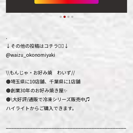
.
↓その他の投稿はコチラ💁‍♀️↓
@waizu_okonomiyaki
\\もんじゃ・お好み焼 わいず//
🟤埼玉県に10店舗、千葉県に1店舗
🟤創業30年のお好み焼き屋✨
🟤\大好評/通販で冷凍シリーズ販売中♫
ハイライトからご購入できます。
_____________________________________________