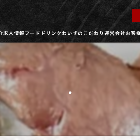
介
求人情報
フード
ドリンク
わいずのこだわり
運営会社
お客
ず所沢店
社員用求人ページ
ずふじみ野店
パート・アルバイト用求人ページ
.
ず熊谷店
ず春日部店
ず三芳店
ず東川口店