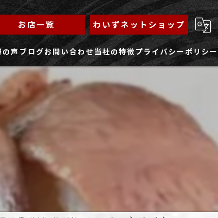
お店一覧
わいずネットショップ
様の声
ブログ
お問い合わせ
当社の特徴
プライバシーポリシー
求人フォーム
もんじゃ
ランチ
焼きそば
鉄板焼き
家族