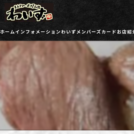
ホーム
インフォメーション
わいずメンバーズカード
お店紹
ご登録情報変更フォーム
わい
わい
わい
わい
わい
わい