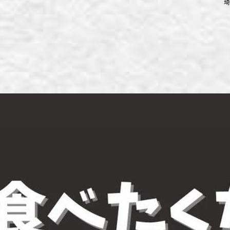
埼
ず浦和店
ず上尾店
ず桶川店
ず北本店
ず行田店
ず松戸店