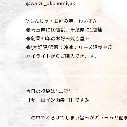
@waizu_okonomiyaki
\\もんじゃ・お好み焼 わいず//
🟤埼玉県に10店舗、千葉県に1店舗
🟤創業30年のお好み焼き屋✨
🟤\大好評/通販で冷凍シリーズ販売中♫
ハイライトからご購入できます。
______________________________________
今日の投稿は*:..｡♡*ﾟ¨ﾟﾟ
【サーロイン肉寿司】です📝
口の中でとろけてしまう旨みがギューっと詰ま