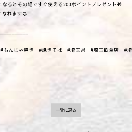
になるとその場ですぐ使える200ポイントプレゼント🎁
になれます🤝
___________
#もんじゃ焼き #焼きそば #埼玉県 #埼玉飲食店 #埼玉
一覧に戻る