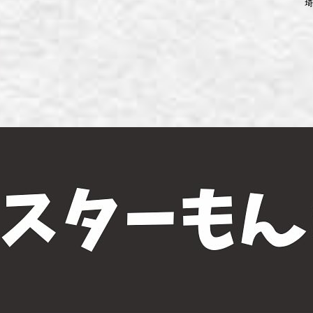
埼
ず浦和店
ず上尾店
ず桶川店
ず北本店
ず行田店
ず松戸店