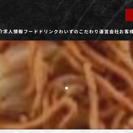
介
求人情報
フード
ドリンク
わいずのこだわり
運営会社
お客
ず所沢店
社員用求人ページ
ずふじみ野店
パート・アルバイト用求人ページ
.
ず熊谷店
ず春日部店
ず三芳店
ず東川口店