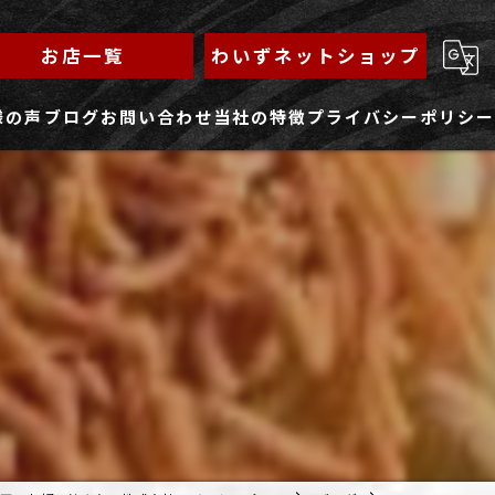
お店一覧
わいずネットショップ
様の声
ブログ
お問い合わせ
当社の特徴
プライバシーポリシー
求人フォーム
もんじゃ
ランチ
焼きそば
鉄板焼き
家族