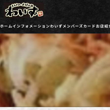
ホーム
インフォメーション
わいずメンバーズカード
お店紹
ご登録情報変更フォーム
わい
わい
わい
わい
わい
わい