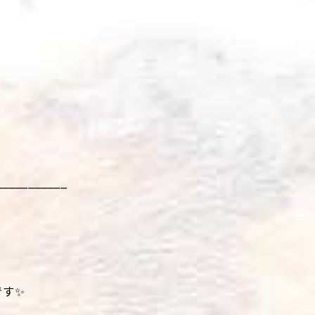
___________
です✨