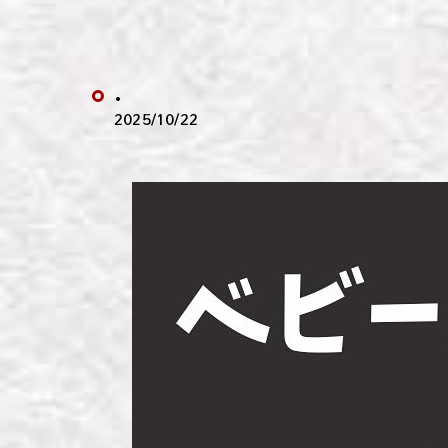
わい
わい
.
わい
2025/10/22
わい
わい
わい