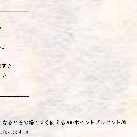
___________
◆
い♪
ます♪
す♪
___________
になるとその場ですぐ使える200ポイントプレゼント🎁
になれます🤝