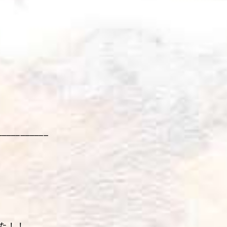
___________
た！！