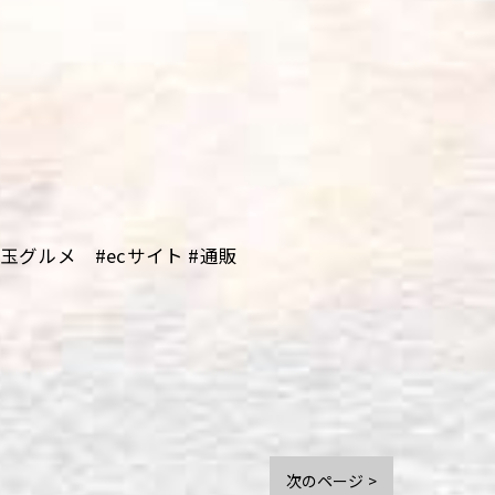
グルメ #ecサイト #通販
次のページ >