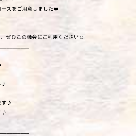
ースをご用意しました❤️
、ぜひこの機会にご利用ください☺️
___________
◆
い♪
ます♪
す♪
___________