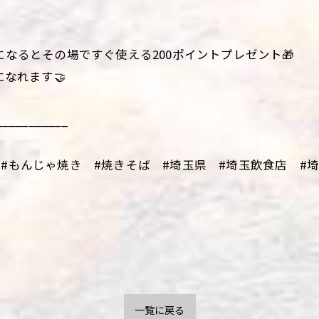
になるとその場ですぐ使える200ポイントプレゼント🎁
になれます🤝
___________
#もんじゃ焼き #焼きそば #埼玉県 #埼玉飲食店 #埼玉
一覧に戻る