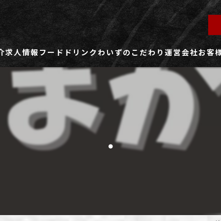
介
求人情報
フード
ドリンク
わいずのこだわり
運営会社
お客
ず所沢店
社員用求人ページ
ずふじみ野店
パート・アルバイト用求人ページ
.
ず熊谷店
ず春日部店
ず三芳店
ず東川口店