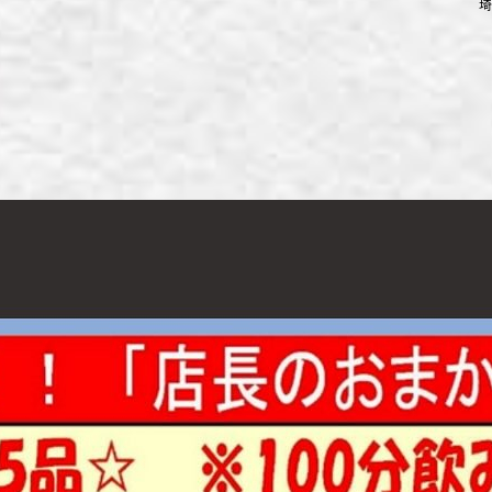
埼
ず浦和店
ず上尾店
ず桶川店
ず北本店
ず行田店
ず松戸店