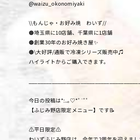
@waizu_okonomiyaki
\\もんじゃ・お好み焼 わいず//
🟤埼玉県に10店舗、千葉県に1店舗
🟤創業30年のお好み焼き屋✨
🟤\大好評/通販で冷凍シリーズ販売中♫
ハイライトからご購入できます。
______________________________________
今日の投稿は*:..｡♡*ﾟ¨ﾟﾟ
【ふじみ野店限定メニュー】です📝
⚠️平日限定⚠️
わいずふじみ野店は、今年で2周年を迎えまし