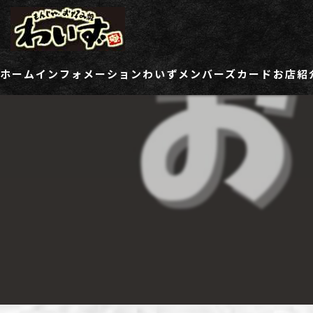
ホーム
インフォメーション
わいずメンバーズカード
お店紹
ご登録情報変更フォーム
わい
わい
わい
わい
わい
わい