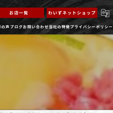
お店一覧
わいずネットショップ
様の声
ブログ
お問い合わせ
当社の特徴
プライバシーポリシー
求人フォーム
もんじゃ
ランチ
焼きそば
鉄板焼き
家族