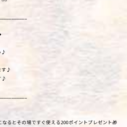
___________
◆
い♪
ます♪
す♪
___________
になるとその場ですぐ使える200ポイントプレゼント🎁