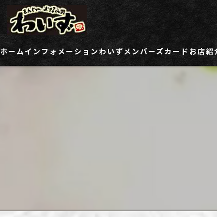
ホーム
インフォメーション
わいずメンバーズカード
お店紹
ご登録情報変更フォーム
わい
わい
わい
わい
わい
わい