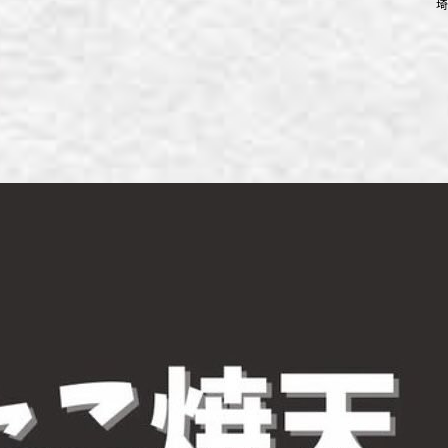
埼
ず浦和店
ず上尾店
ず桶川店
ず北本店
ず行田店
ず松戸店