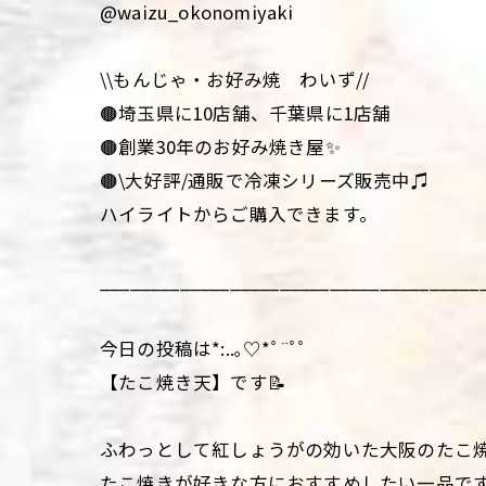
@waizu_okonomiyaki
\\もんじゃ・お好み焼 わいず//
🟤埼玉県に10店舗、千葉県に1店舗
🟤創業30年のお好み焼き屋✨
🟤\大好評/通販で冷凍シリーズ販売中♫
ハイライトからご購入できます。
______________________________________
今日の投稿は*:..｡♡*ﾟ¨ﾟﾟ
【たこ焼き天】です📝
ふわっとして紅しょうがの効いた大阪のたこ焼
たこ焼きが好きな方におすすめしたい一品です🙋‍