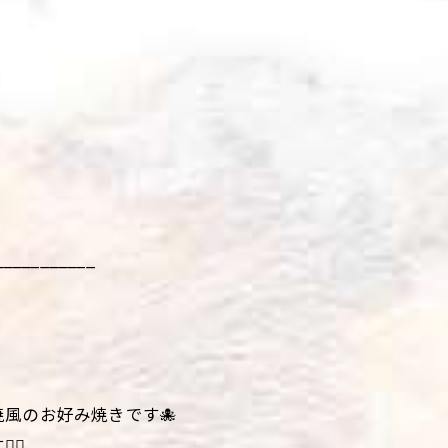
___________
風のお好み焼きです🐙
♀️