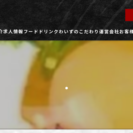
介
求人情報
フード
ドリンク
わいずのこだわり
運営会社
お客
ず所沢店
社員用求人ページ
ずふじみ野店
パート・アルバイト用求人ページ
.
ず熊谷店
ず春日部店
ず三芳店
ず東川口店