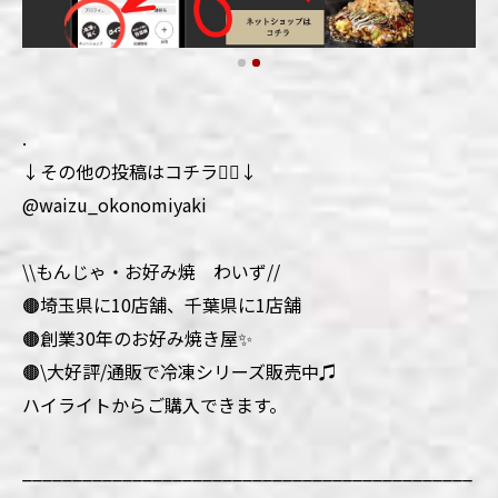
.
↓その他の投稿はコチラ💁‍♀️↓
@waizu_okonomiyaki
\\もんじゃ・お好み焼 わいず//
🟤埼玉県に10店舗、千葉県に1店舗
🟤創業30年のお好み焼き屋✨
🟤\大好評/通販で冷凍シリーズ販売中♫
ハイライトからご購入できます。
_____________________________________________