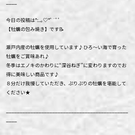
____
今日の投稿は*:..｡♡*ﾟ¨ﾟﾟ
【牡蠣の包み焼き】です📝
瀬戸内産の牡蠣を使用しています♪ひろ～い海で育った
牡蠣をご賞味あれ♪
冬季はエノキのかわりに“深谷ねぎ”に変わりますのでお
得に美味しい商品です♪
８分だけ我慢していただき、ぷりぷりの牡蠣を堪能して
ください★
_____________________________________________
____