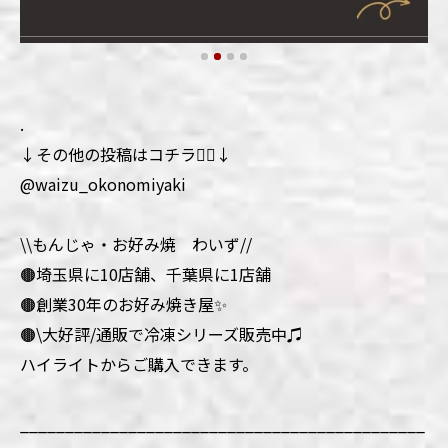
.
↓その他の投稿はコチラ💁‍♀️↓
@waizu_okonomiyaki
\\もんじゃ・お好み焼 わいず//
🟤埼玉県に10店舗、千葉県に1店舗
🟤創業30年のお好み焼き屋✨
🟤\大好評/通販で冷凍シリーズ販売中♫
ハイライトからご購入できます。
_____________________________________________