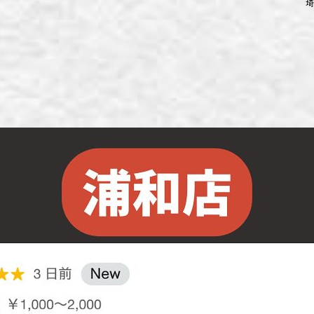
埼
ず浦和店
ず上尾店
ず桶川店
ず北本店
ず行田店
ず松戸店