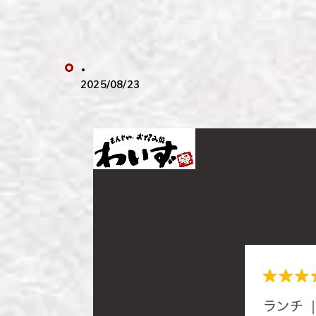
わい
わい
.
わい
2025/08/23
わい
わい
わい