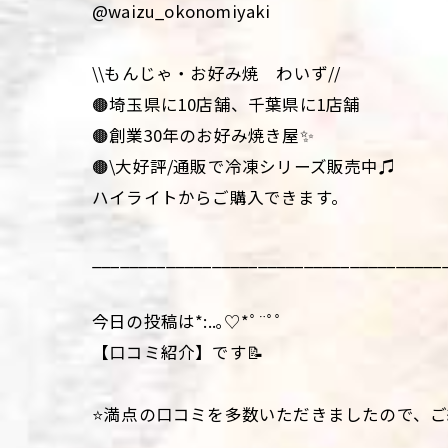
@waizu_okonomiyaki
\\もんじゃ・お好み焼 わいず//
🟤埼玉県に10店舗、千葉県に1店舗
🟤創業30年のお好み焼き屋✨
🟤\大好評/通販で冷凍シリーズ販売中♫
ハイライトからご購入できます。
______________________________________
今日の投稿は*:..｡♡*ﾟ¨ﾟﾟ
【口コミ紹介】です📝
⭐️満点の口コミを多数いただきましたので、ご