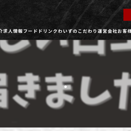
介
求人情報
フード
ドリンク
わいずのこだわり
運営会社
お客
ず所沢店
社員用求人ページ
ずふじみ野店
パート・アルバイト用求人ページ
.
ず熊谷店
ず春日部店
ず三芳店
ず東川口店