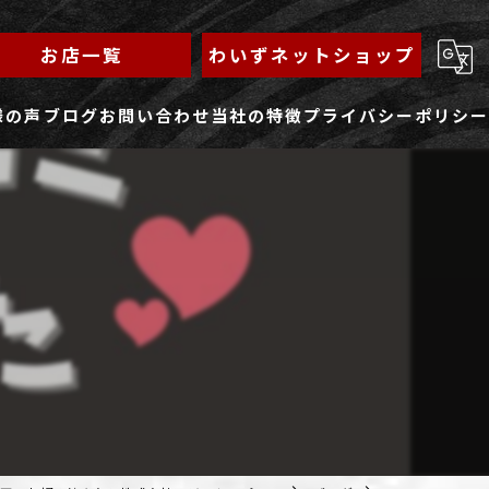
お店一覧
わいずネットショップ
様の声
ブログ
お問い合わせ
当社の特徴
プライバシーポリシー
求人フォーム
もんじゃ
ランチ
焼きそば
鉄板焼き
家族