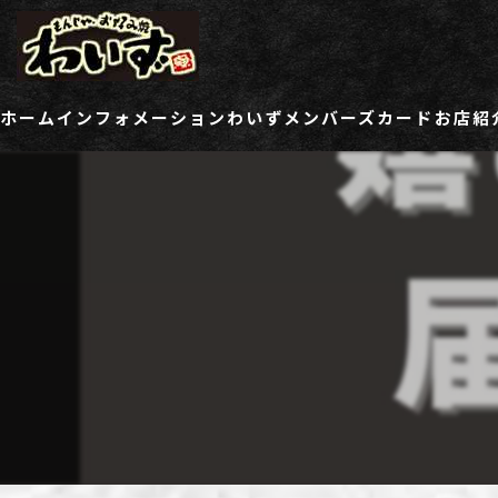
ホーム
インフォメーション
わいずメンバーズカード
お店紹
ご登録情報変更フォーム
わい
わい
わい
わい
わい
わい