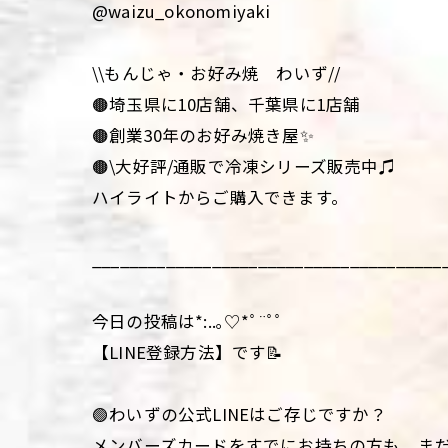
@waizu_okonomiyaki
\\もんじゃ・お好み焼 わいず//
🟤埼玉県に10店舗、千葉県に1店舗
🟤創業30年のお好み焼き屋✨
🟤\大好評/通販で冷凍シリーズ販売中♫
ハイライトからご購入できます。
______________________________________
今日の投稿は*:..｡♡*ﾟ¨ﾟﾟ
【LINE登録方法】です📝
🟢わいずの公式LINEはご存じですか？
メンバーズカードをすでにお持ちの方も、まだお