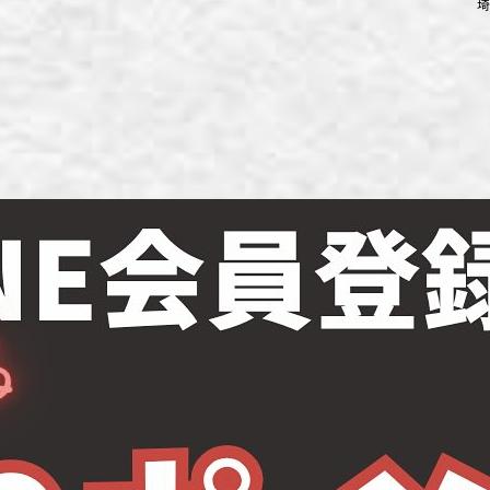
埼
ず浦和店
ず上尾店
ず桶川店
ず北本店
ず行田店
ず松戸店