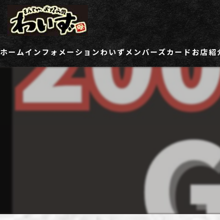
ホーム
インフォメーション
わいずメンバーズカード
お店紹
ご登録情報変更フォーム
わい
わい
わい
わい
わい
わい