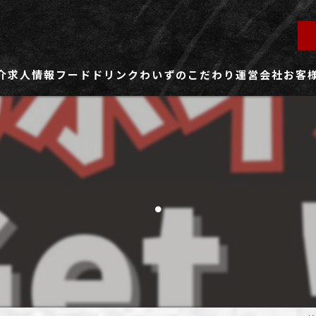
介
求人情報
フード
ドリンク
わいずのこだわり
運営会社
お客
ず所沢店
社員用求人ページ
ずふじみ野店
パート・アルバイト用求人ページ
.
ず熊谷店
ず春日部店
ず三芳店
ず東川口店