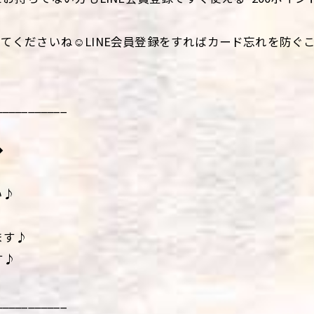
ｔしてくださいね☺️LINE会員登録をすればカード忘れを防
___________
◆
い♪
ます♪
す♪
___________