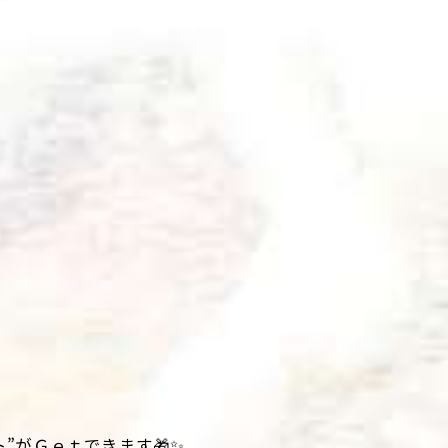
”がＧｅｔできます🎁✨