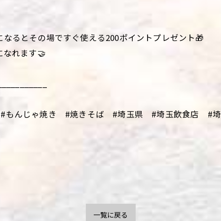
になるとその場ですぐ使える200ポイントプレゼント🎁
になれます🤝
___________
#もんじゃ焼き #焼きそば #埼玉県 #埼玉飲食店 #埼玉
一覧に戻る