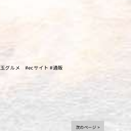
グルメ #ecサイト #通販
次のページ >