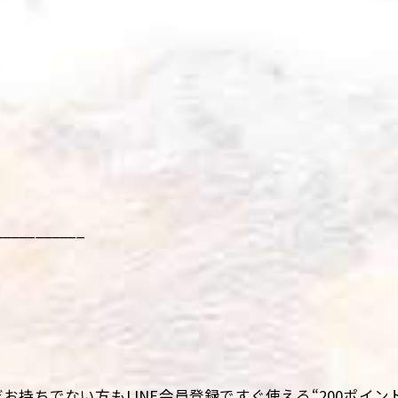
___________
持ちでない方もLINE会員登録ですぐ使える“200ポイント