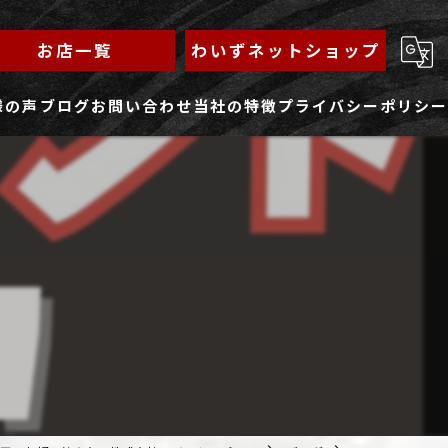
お店一覧
わいずネットショップ
様の声
ブログ
お問い合わせ
当社の特徴
プライバシーポリシー
求人フォーム
もんじゃ
ランチ
焼きそば
鉄板焼き
家族