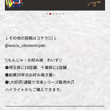
.
↓その他の投稿はコチラ💁‍♀️↓
@waizu_okonomiyaki
\\もんじゃ・お好み焼 わいず//
🟤埼玉県に10店舗、千葉県に1店舗
🟤創業30年のお好み焼き屋✨
🟤\大好評/通販で冷凍シリーズ販売中♫
ハイライトからご購入できます。
_____________________________________________