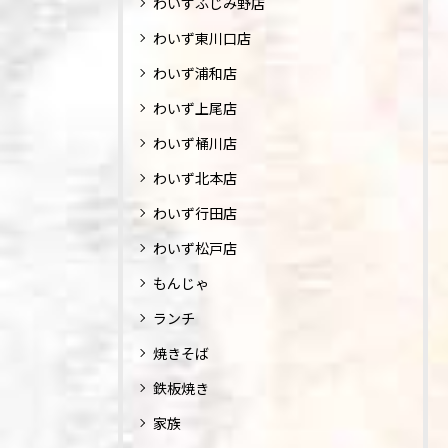
わいずふじみ野店
わいず東川口店
わいず浦和店
わいず上尾店
わいず桶川店
わいず北本店
わいず行田店
わいず松戸店
もんじゃ
ランチ
焼きそば
鉄板焼き
家族