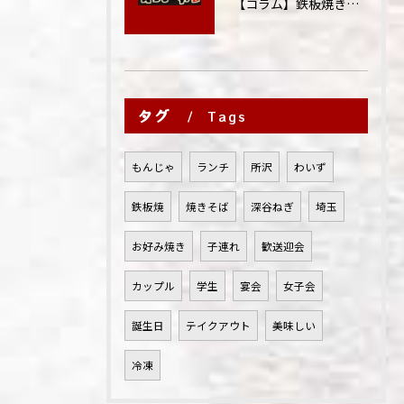
【コラム】鉄板焼きが"コミュニケーション飯"と呼ばれる理由
タグ
Tags
もんじゃ
ランチ
所沢
わいず
鉄板焼
焼きそば
深谷ねぎ
埼玉
お好み焼き
子連れ
歓送迎会
カップル
学生
宴会
女子会
誕生日
テイクアウト
美味しい
冷凍