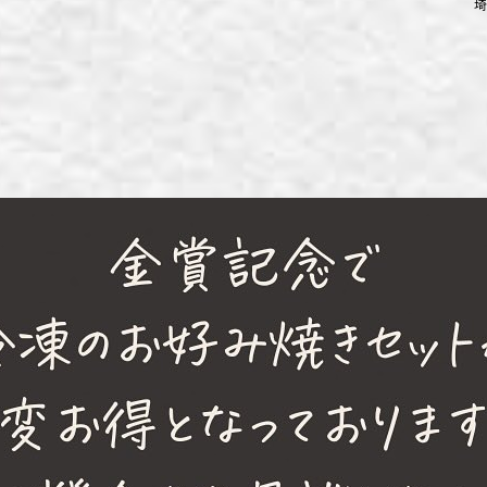
埼
ず浦和店
ず上尾店
ず桶川店
ず北本店
ず行田店
ず松戸店