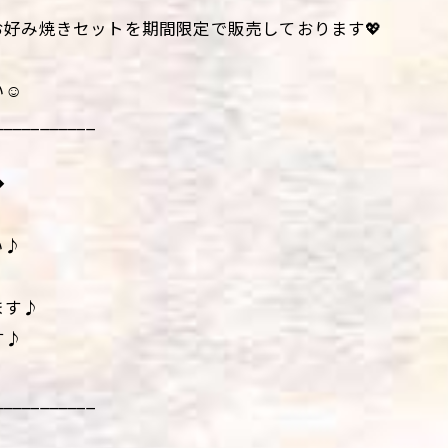
好み焼きセットを期間限定で販売しております💖
☺️
___________
◆
い♪
ます♪
す♪
___________