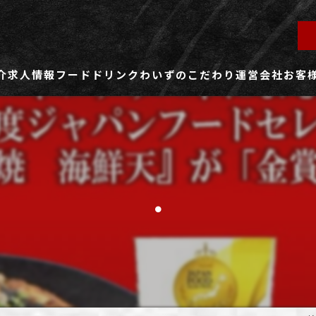
介
求人情報
フード
ドリンク
わいずのこだわり
運営会社
お客
ず所沢店
社員用求人ページ
ずふじみ野店
パート・アルバイト用求人ページ
.
ず熊谷店
ず春日部店
ず三芳店
ず東川口店