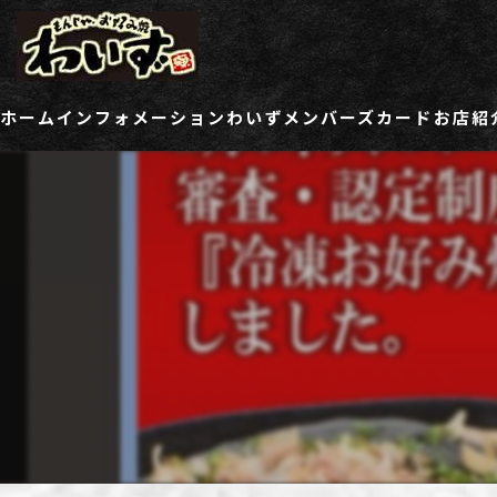
ホーム
インフォメーション
わいずメンバーズカード
お店紹
ご登録情報変更フォーム
わい
わい
わい
わい
わい
わい