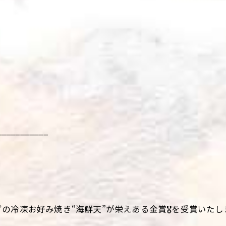
___________
冷凍お好み焼き“海鮮天”が栄えある金賞🎖️を受賞いたし