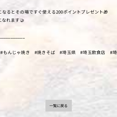
になるとその場ですぐ使える200ポイントプレゼント🎁
になれます🤝
___________
#もんじゃ焼き #焼きそば #埼玉県 #埼玉飲食店 #埼玉
一覧に戻る