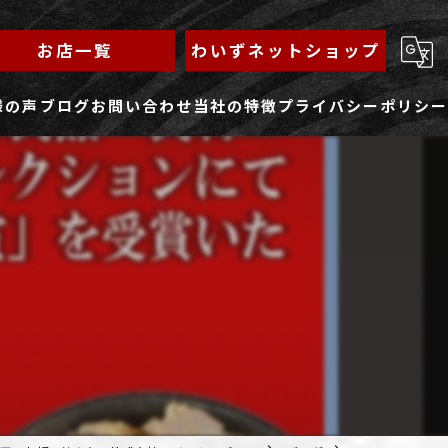
お店一覧
わいずネットショップ
様の声
ブログ
お問い合わせ
当社の特徴
プライバシーポリシー
求人フォーム
もんじゃ
ランチ
焼きそば
鉄板焼き
家族