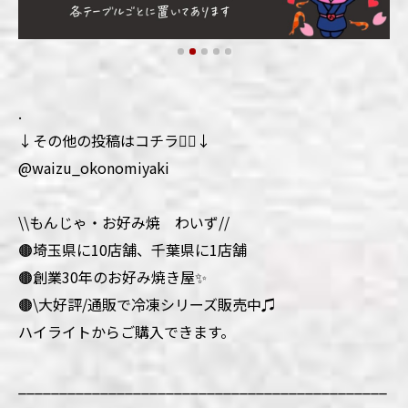
.
↓その他の投稿はコチラ💁‍♀️↓
@waizu_okonomiyaki
\\もんじゃ・お好み焼 わいず//
🟤埼玉県に10店舗、千葉県に1店舗
🟤創業30年のお好み焼き屋✨
🟤\大好評/通販で冷凍シリーズ販売中♫
ハイライトからご購入できます。
_____________________________________________