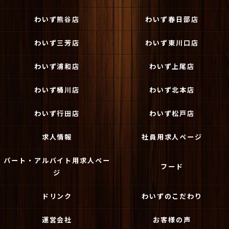
わいず熊谷店
わいず春日部店
わいず三芳店
わいず東川口店
わいず浦和店
わいず上尾店
わいず桶川店
わいず北本店
わいず行田店
わいず松戸店
求人情報
社員用求人ページ
パート・アルバイト用求人ペー
フード
ジ
ドリンク
わいずのこだわり
運営会社
お客様の声