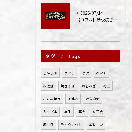
2026/07/14
【コラム】鉄板焼きが"コミュニケーション飯"と呼ばれる理由
タグ
Tags
もんじゃ
ランチ
所沢
わいず
鉄板焼
焼きそば
深谷ねぎ
埼玉
お好み焼き
子連れ
歓送迎会
カップル
学生
宴会
女子会
誕生日
テイクアウト
美味しい