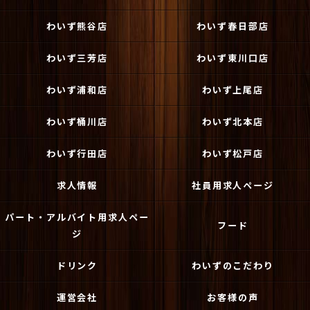
わいず熊谷店
わいず春日部店
わいず三芳店
わいず東川口店
わいず浦和店
わいず上尾店
わいず桶川店
わいず北本店
わいず行田店
わいず松戸店
求人情報
社員用求人ページ
パート・アルバイト用求人ペー
フード
ジ
ドリンク
わいずのこだわり
運営会社
お客様の声