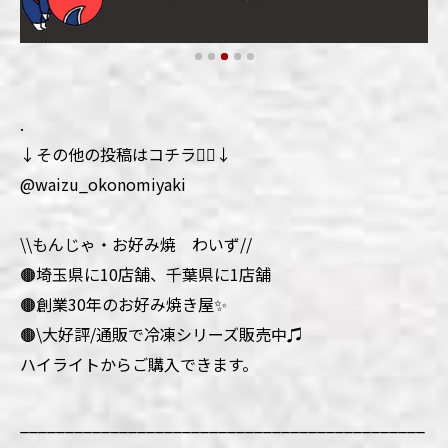
.
↓その他の投稿はコチラ💁‍♀️↓
@waizu_okonomiyaki
\\もんじゃ・お好み焼 わいず//
🟤埼玉県に10店舗、千葉県に1店舗
🟤創業30年のお好み焼き屋✨
🟤\大好評/通販で冷凍シリーズ販売中♫
ハイライトからご購入できます。
_____________________________________________