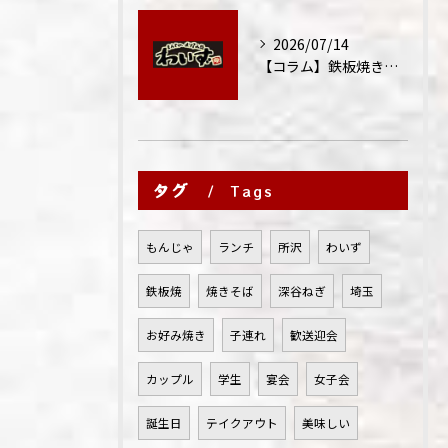
2026/07/14
【コラム】鉄板焼きが"コミュニケーション飯"と呼ばれる理由
タグ
Tags
もんじゃ
ランチ
所沢
わいず
鉄板焼
焼きそば
深谷ねぎ
埼玉
お好み焼き
子連れ
歓送迎会
カップル
学生
宴会
女子会
誕生日
テイクアウト
美味しい