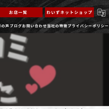
お店一覧
わいずネットショップ
様の声
ブログ
お問い合わせ
当社の特徴
プライバシーポリシー
求人フォーム
もんじゃ
ランチ
焼きそば
鉄板焼き
家族