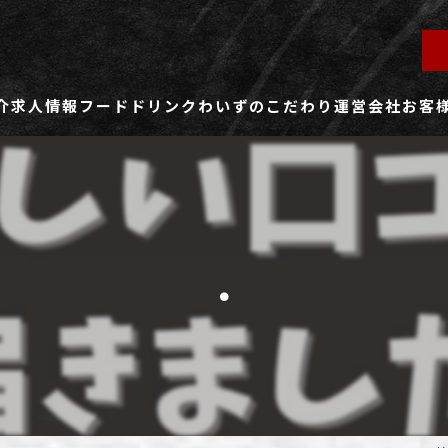
介
求人情報
フード
ドリンク
わいずのこだわり
運営会社
お客
ず所沢店
社員用求人ページ
ずふじみ野店
パート・アルバイト用求人ページ
.
ず熊谷店
ず春日部店
ず三芳店
ず東川口店