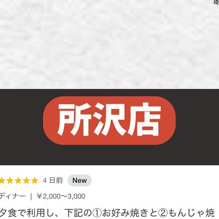
埼
ず浦和店
ず上尾店
ず桶川店
ず北本店
ず行田店
ず松戸店