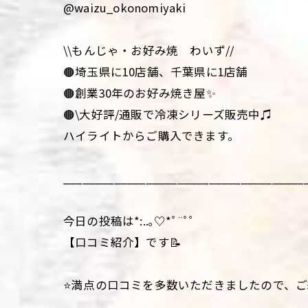
@waizu_okonomiyaki
\\もんじゃ・お好み焼 わいず//
🟤埼玉県に10店舗、千葉県に1店舗
🟤創業30年のお好み焼き屋✨
🟤\大好評/通販で冷凍シリーズ販売中♫
ハイライトからご購入できます。
______________________________________
今日の投稿は*:..｡♡*ﾟ¨ﾟﾟ
【口コミ紹介】です📝
⭐️満点の口コミを多数いただきましたので、ご