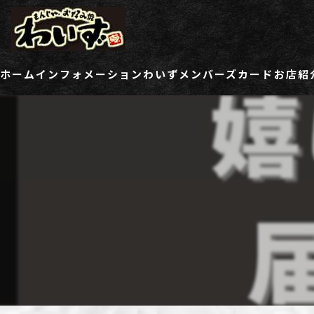
ホーム
インフォメーション
わいずメンバーズカード
お店紹
ご登録情報変更フォーム
わい
わい
わい
わい
わい
わい