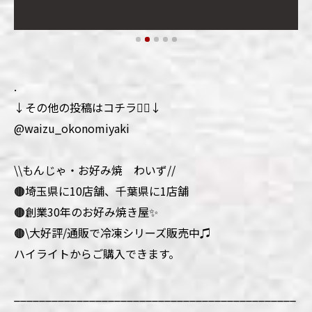
.
↓その他の投稿はコチラ💁‍♀️↓
@waizu_okonomiyaki
\\もんじゃ・お好み焼 わいず//
🟤埼玉県に10店舗、千葉県に1店舗
🟤創業30年のお好み焼き屋✨
🟤\大好評/通販で冷凍シリーズ販売中♫
ハイライトからご購入できます。
_____________________________________________