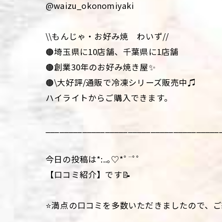
@waizu_okonomiyaki
\\もんじゃ・お好み焼 わいず//
🟤埼玉県に10店舗、千葉県に1店舗
🟤創業30年のお好み焼き屋✨
🟤\大好評/通販で冷凍シリーズ販売中♫
ハイライトからご購入できます。
______________________________________
今日の投稿は*:..｡♡*ﾟ¨ﾟﾟ
【口コミ紹介】です📝
⭐️満点の口コミを多数いただきましたので、ご