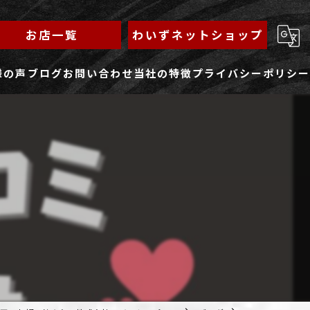
お店一覧
わいずネットショップ
様の声
ブログ
お問い合わせ
当社の特徴
プライバシーポリシー
求人フォーム
もんじゃ
ランチ
焼きそば
鉄板焼き
家族