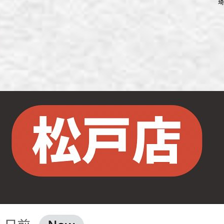
埼
ず浦和店
ず上尾店
ず桶川店
ず北本店
ず行田店
ず松戸店