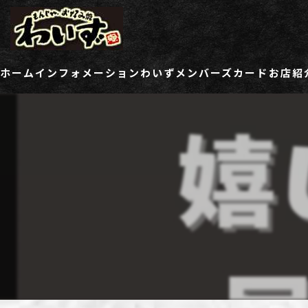
ホーム
インフォメーション
わいずメンバーズカード
お店紹
ご登録情報変更フォーム
わい
わい
わい
わい
わい
わい