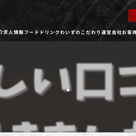
介
求人情報
フード
ドリンク
わいずのこだわり
運営会社
お客
ず所沢店
社員用求人ページ
ずふじみ野店
パート・アルバイト用求人ページ
.
ず熊谷店
ず春日部店
ず三芳店
ず東川口店