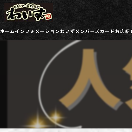
ホーム
インフォメーション
わいずメンバーズカード
お店紹
ご登録情報変更フォーム
わい
わい
わい
わい
わい
わい