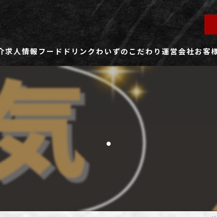
介
求人情報
フード
ドリンク
わいずのこだわり
運営会社
お客
ず所沢店
社員用求人ページ
ずふじみ野店
パート・アルバイト用求人ページ
.
ず熊谷店
ず春日部店
ず三芳店
ず東川口店