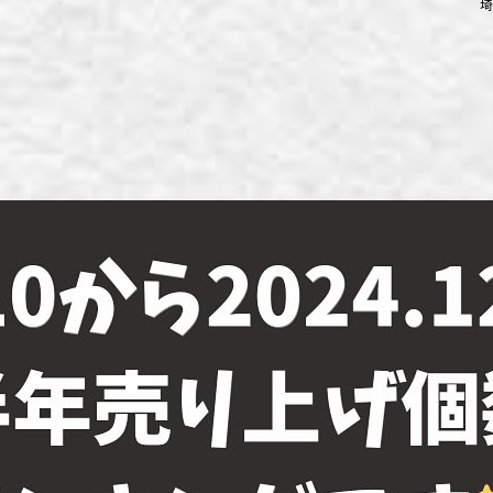
埼
ず浦和店
ず上尾店
ず桶川店
ず北本店
ず行田店
ず松戸店