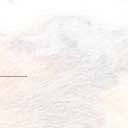
___________