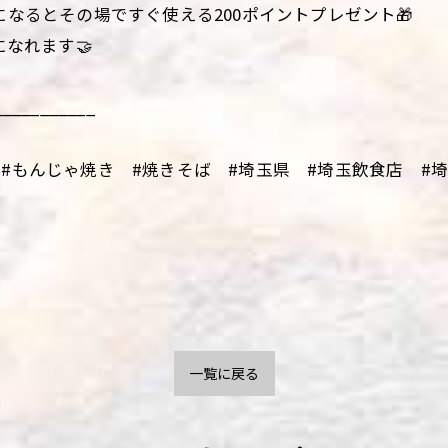
になるとその場ですぐ使える200ポイントプレゼント🎁
になれます🤝
___________
#もんじゃ焼き #焼きそば #埼玉県 #埼玉飲食店 #埼玉
一覧に戻る