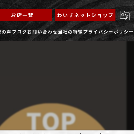
お店一覧
わいずネットショップ
様の声
ブログ
お問い合わせ
当社の特徴
プライバシーポリシー
求人フォーム
もんじゃ
ランチ
焼きそば
鉄板焼き
家族