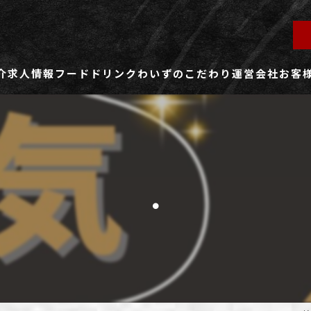
介
求人情報
フード
ドリンク
わいずのこだわり
運営会社
お客
ず所沢店
社員用求人ページ
ずふじみ野店
パート・アルバイト用求人ページ
.
ず熊谷店
ず春日部店
ず三芳店
ず東川口店