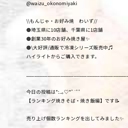
@waizu_okonomiyaki
\\もんじゃ・お好み焼 わいず//
🟤埼玉県に10店舗、千葉県に1店舗
🟤創業30年のお好み焼き屋✨
🟤\大好評/通販で冷凍シリーズ販売中♫
ハイライトからご購入できます。
______________________________________
今日の投稿は*:..｡♡*ﾟ¨ﾟﾟ
【ランキング焼きそば・焼き飯編】です📝
売り上げ個数ランキングを出してみました✨