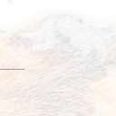
___________