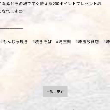
になるとその場ですぐ使える200ポイントプレゼント🎁
になれます🤝
___________
#もんじゃ焼き #焼きそば #埼玉県 #埼玉飲食店 #埼玉
一覧に戻る