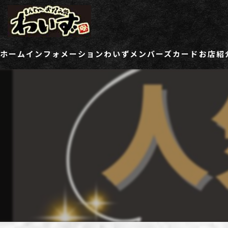
ホーム
インフォメーション
わいずメンバーズカード
お店紹
ご登録情報変更フォーム
わい
わい
わい
わい
わい
わい