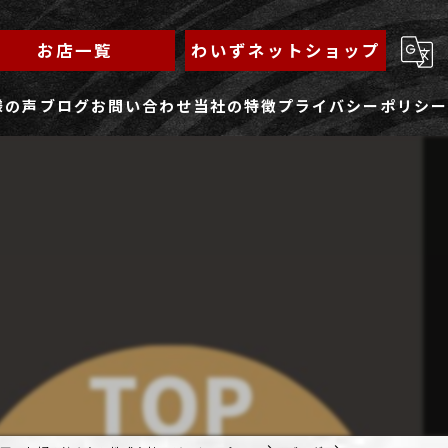
お店一覧
わいずネットショップ
様の声
ブログ
お問い合わせ
当社の特徴
プライバシーポリシー
求人フォーム
もんじゃ
ランチ
焼きそば
鉄板焼き
家族