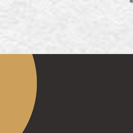
埼
ず浦和店
ず上尾店
ず桶川店
ず北本店
ず行田店
ず松戸店