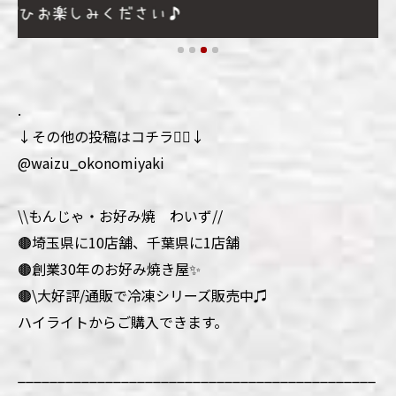
.
↓その他の投稿はコチラ💁‍♀️↓
@waizu_okonomiyaki
\\もんじゃ・お好み焼 わいず//
🟤埼玉県に10店舗、千葉県に1店舗
🟤創業30年のお好み焼き屋✨
🟤\大好評/通販で冷凍シリーズ販売中♫
ハイライトからご購入できます。
_____________________________________________