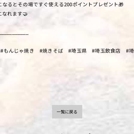
になるとその場ですぐ使える200ポイントプレゼント🎁
になれます🤝
___________
#もんじゃ焼き #焼きそば #埼玉県 #埼玉飲食店 #埼玉
一覧に戻る