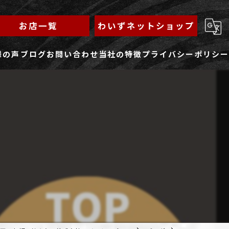
お店一覧
わいずネットショップ
様の声
ブログ
お問い合わせ
当社の特徴
プライバシーポリシー
求人フォーム
もんじゃ
ランチ
焼きそば
鉄板焼き
家族