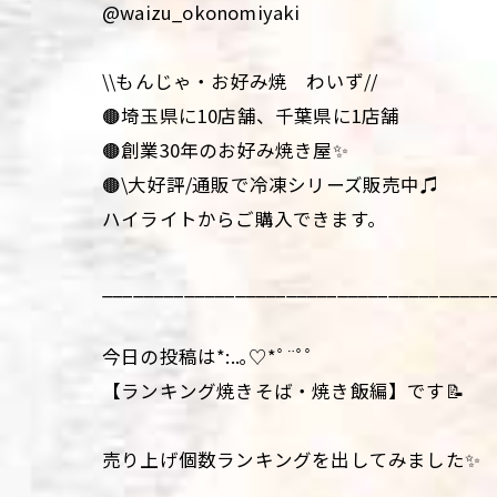
@waizu_okonomiyaki
\\もんじゃ・お好み焼 わいず//
🟤埼玉県に10店舗、千葉県に1店舗
🟤創業30年のお好み焼き屋✨
🟤\大好評/通販で冷凍シリーズ販売中♫
ハイライトからご購入できます。
______________________________________
今日の投稿は*:..｡♡*ﾟ¨ﾟﾟ
【ランキング焼きそば・焼き飯編】です📝
売り上げ個数ランキングを出してみました✨