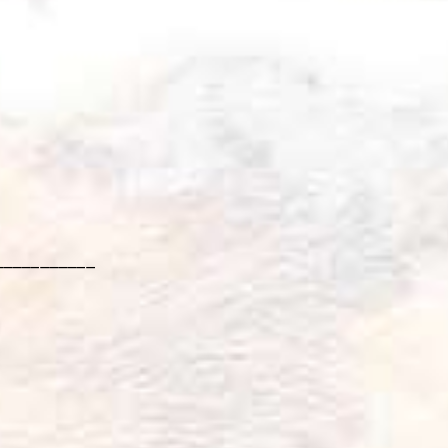
___________