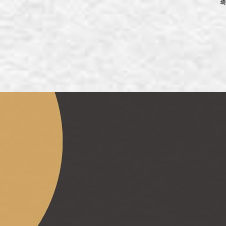
埼
ず浦和店
ず上尾店
ず桶川店
ず北本店
ず行田店
ず松戸店