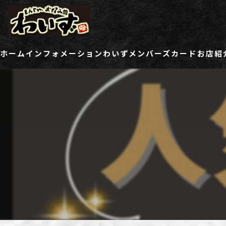
ホーム
インフォメーション
わいずメンバーズカード
お店紹
ご登録情報変更フォーム
わい
わい
わい
わい
わい
わい