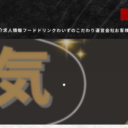
介
求人情報
フード
ドリンク
わいずのこだわり
運営会社
お客
ず所沢店
社員用求人ページ
ずふじみ野店
パート・アルバイト用求人ページ
.
ず熊谷店
ず春日部店
ず三芳店
ず東川口店