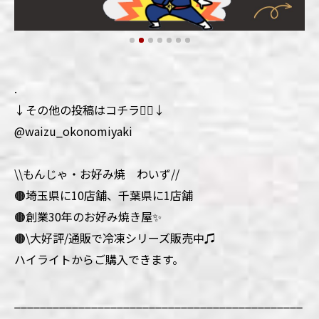
.
↓その他の投稿はコチラ💁‍♀️↓
@waizu_okonomiyaki
\\もんじゃ・お好み焼 わいず//
🟤埼玉県に10店舗、千葉県に1店舗
🟤創業30年のお好み焼き屋✨
🟤\大好評/通販で冷凍シリーズ販売中♫
ハイライトからご購入できます。
_____________________________________________