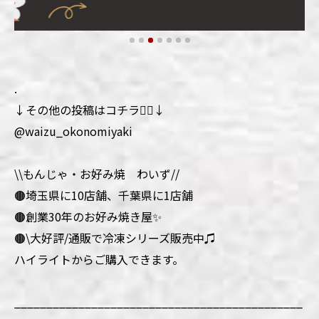
.
↓その他の投稿はコチラ💁‍♀️↓
@waizu_okonomiyaki
\\もんじゃ・お好み焼 わいず//
🟤埼玉県に10店舗、千葉県に1店舗
🟤創業30年のお好み焼き屋✨
🟤\大好評/通販で冷凍シリーズ販売中♫
ハイライトからご購入できます。
_____________________________________________