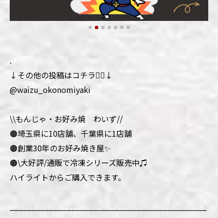
.
↓その他の投稿はコチラ💁‍♀️↓
@waizu_okonomiyaki
\\もんじゃ・お好み焼 わいず//
🟤埼玉県に10店舗、千葉県に1店舗
🟤創業30年のお好み焼き屋✨
🟤\大好評/通販で冷凍シリーズ販売中♫
ハイライトからご購入できます。
_____________________________________________