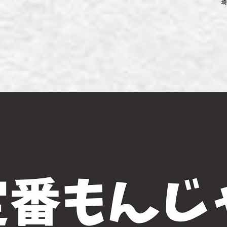
埼
ず浦和店
ず上尾店
ず桶川店
ず北本店
ず行田店
ず松戸店