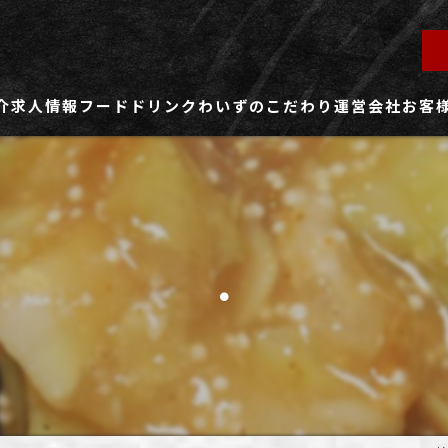
介
求人情報
フード
ドリンク
わいずのこだわり
運営会社
お客
ず所沢店
社員用求人ページ
ずふじみ野店
パート・アルバイト用求人ページ
.
ず熊谷店
ず春日部店
ず三芳店
ず東川口店