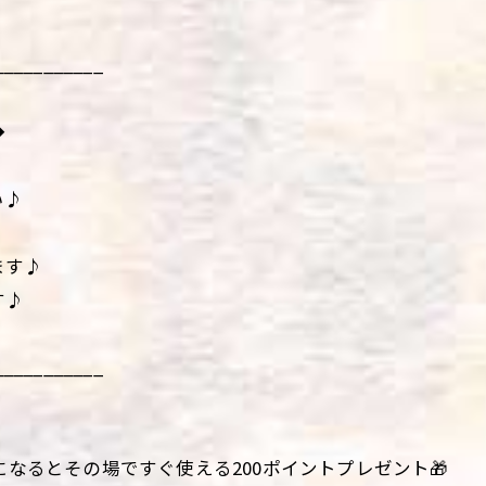
___________
◆
い♪
ます♪
す♪
___________
になるとその場ですぐ使える200ポイントプレゼント🎁