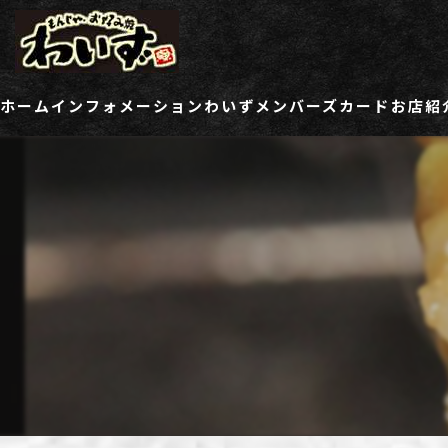
ホーム
インフォメーション
わいずメンバーズカード
お店紹
ご登録情報変更フォーム
わい
わい
わい
わい
わい
わい