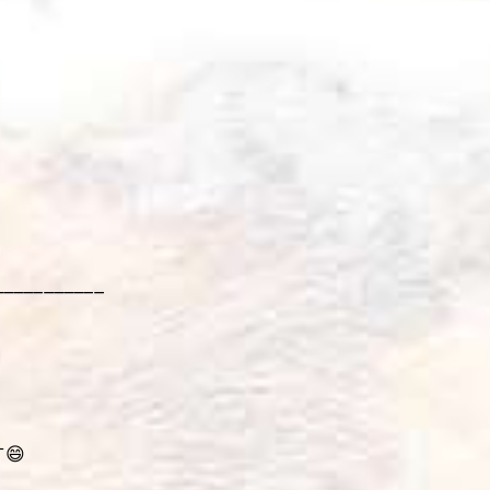
___________
😄