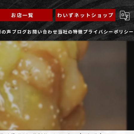
お店一覧
わいずネットショップ
様の声
ブログ
お問い合わせ
当社の特徴
プライバシーポリシー
求人フォーム
もんじゃ
ランチ
焼きそば
鉄板焼き
家族