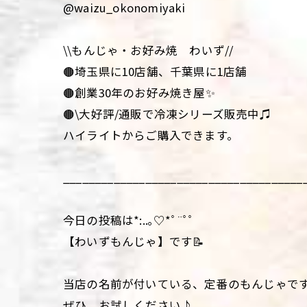
@waizu_okonomiyaki
\\もんじゃ・お好み焼 わいず//
🟤埼玉県に10店舗、千葉県に1店舗
🟤創業30年のお好み焼き屋✨
🟤\大好評/通販で冷凍シリーズ販売中♫
ハイライトからご購入できます。
______________________________________
今日の投稿は*:..｡♡*ﾟ¨ﾟﾟ
【わいずもんじゃ】です📝
当店の名前が付いている、定番のもんじゃです
ぜひ、お試しください♪