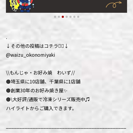
.
↓その他の投稿はコチラ💁‍♀️↓
@waizu_okonomiyaki
\\もんじゃ・お好み焼 わいず//
🟤埼玉県に10店舗、千葉県に1店舗
🟤創業30年のお好み焼き屋✨
🟤\大好評/通販で冷凍シリーズ販売中♫
ハイライトからご購入できます。
_____________________________________________