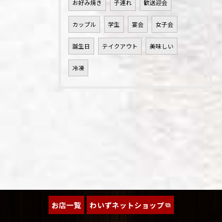
お好み焼き
子連れ
歓送迎会
カップル
学生
宴会
女子会
誕生日
テイクアウト
美味しい
冷凍
お店一覧
わいずネットショップ