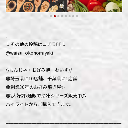
.
↓その他の投稿はコチラ💁‍♀️↓
@waizu_okonomiyaki
\\もんじゃ・お好み焼 わいず//
🟤埼玉県に10店舗、千葉県に1店舗
🟤創業30年のお好み焼き屋✨
🟤\大好評/通販で冷凍シリーズ販売中♫
ハイライトからご購入できます。
_____________________________________________