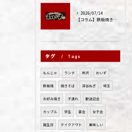
2026/07/14
【コラム】鉄板焼きが"コミュニケーション飯"と呼ばれる理由
タグ
Tags
もんじゃ
ランチ
所沢
わいず
鉄板焼
焼きそば
深谷ねぎ
埼玉
お好み焼き
子連れ
歓送迎会
カップル
学生
宴会
女子会
誕生日
テイクアウト
美味しい