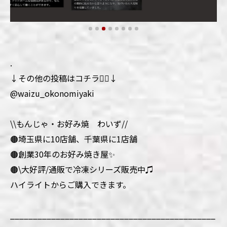
.
↓その他の投稿はコチラ💁‍♀️↓
@waizu_okonomiyaki
\\もんじゃ・お好み焼 わいず//
🟤埼玉県に10店舗、千葉県に1店舗
🟤創業30年のお好み焼き屋✨
🟤\大好評/通販で冷凍シリーズ販売中♫
ハイライトからご購入できます。
_____________________________________________