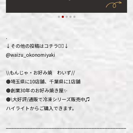
.
↓その他の投稿はコチラ💁‍♀️↓
@waizu_okonomiyaki
\\もんじゃ・お好み焼 わいず//
🟤埼玉県に10店舗、千葉県に1店舗
🟤創業30年のお好み焼き屋✨
🟤\大好評/通販で冷凍シリーズ販売中♫
ハイライトからご購入できます。
_____________________________________________