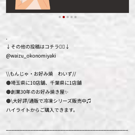
.
↓その他の投稿はコチラ💁‍♀️↓
@waizu_okonomiyaki
\\もんじゃ・お好み焼 わいず//
🟤埼玉県に10店舗、千葉県に1店舗
🟤創業30年のお好み焼き屋✨
🟤\大好評/通販で冷凍シリーズ販売中♫
ハイライトからご購入できます。
_____________________________________________