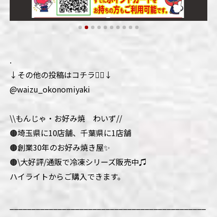
.
↓その他の投稿はコチラ💁‍♀️↓
@waizu_okonomiyaki
\\もんじゃ・お好み焼 わいず//
🟤埼玉県に10店舗、千葉県に1店舗
🟤創業30年のお好み焼き屋✨
🟤\大好評/通販で冷凍シリーズ販売中♫
ハイライトからご購入できます。
_____________________________________________