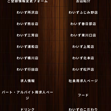
ご登録情報変更フォーム
お店紹介
わいず所沢店
わいずふじみ野店
わいず熊谷店
わいず春日部店
わいず三芳店
わいず東川口店
わいず浦和店
わいず上尾店
わいず桶川店
わいず北本店
わいず行田店
わいず松戸店
求人情報
社員用求人ページ
パート・アルバイト用求人ペー
フード
ジ
ドリンク
わいずのこだわり