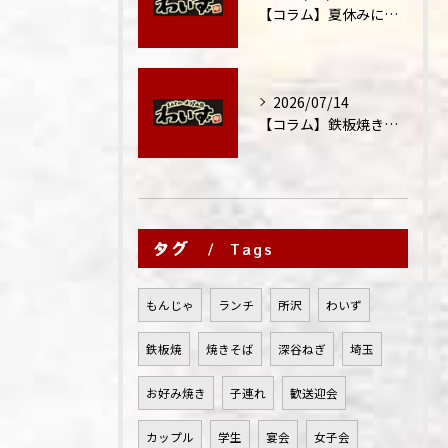
【コラム】夏休みに家族外食が増える理由
2026/07/14
【コラム】鉄板焼きが"コミュニケーション飯"と呼ばれる理由
タグ
Tags
もんじゃ
ランチ
所沢
わいず
鉄板焼
焼きそば
深谷ねぎ
埼玉
お好み焼き
子連れ
歓送迎会
カップル
学生
宴会
女子会