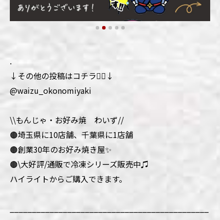
.
↓その他の投稿はコチラ💁‍♀️↓
@waizu_okonomiyaki
\\もんじゃ・お好み焼 わいず//
🟤埼玉県に10店舗、千葉県に1店舗
🟤創業30年のお好み焼き屋✨
🟤\大好評/通販で冷凍シリーズ販売中♫
ハイライトからご購入できます。
_____________________________________________