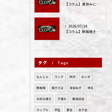
【コラム】夏休みに家族外食が増える理由
2026/07/14
【コラム】鉄板焼きが"コミュニケーション飯"と呼ばれる理由
タグ
Tags
もんじゃ
ランチ
所沢
わいず
鉄板焼
焼きそば
深谷ねぎ
埼玉
お好み焼き
子連れ
歓送迎会
カップル
学生
宴会
女子会