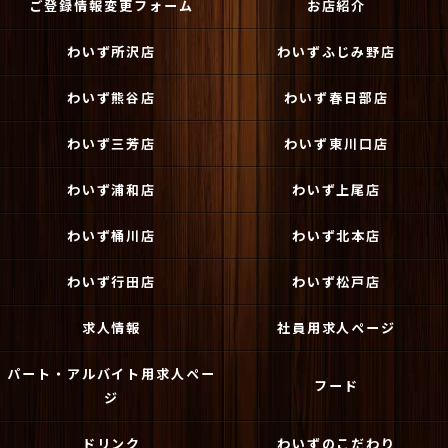
ご登録情報変更フォーム
お店紹介
わいず所沢店
わいずふじみ野店
わいず熊谷店
わいず春日部店
わいず三芳店
わいず東川口店
わいず浦和店
わいず上尾店
わいず桶川店
わいず北本店
わいず行田店
わいず松戸店
求人情報
社員用求人ページ
パート・アルバイト用求人ペー
フード
ジ
ドリンク
わいずのこだわり