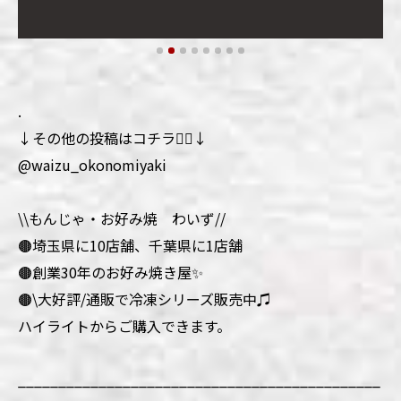
.
↓その他の投稿はコチラ💁‍♀️↓
@waizu_okonomiyaki
\\もんじゃ・お好み焼 わいず//
🟤埼玉県に10店舗、千葉県に1店舗
🟤創業30年のお好み焼き屋✨
🟤\大好評/通販で冷凍シリーズ販売中♫
ハイライトからご購入できます。
_____________________________________________