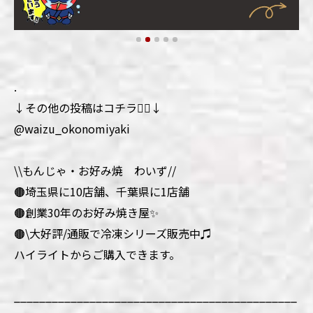
.
↓その他の投稿はコチラ💁‍♀️↓
@waizu_okonomiyaki
\\もんじゃ・お好み焼 わいず//
🟤埼玉県に10店舗、千葉県に1店舗
🟤創業30年のお好み焼き屋✨
🟤\大好評/通販で冷凍シリーズ販売中♫
ハイライトからご購入できます。
_____________________________________________