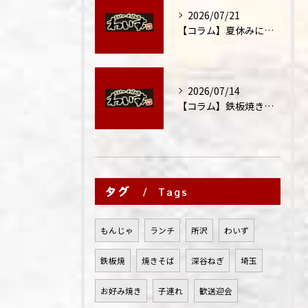
2026/07/21
【コラム】夏休みに家族外食が増える理由
2026/07/14
【コラム】鉄板焼きが"コミュニケーション飯"と呼ばれる理由
タグ
Tags
もんじゃ
ランチ
所沢
わいず
鉄板焼
焼きそば
深谷ねぎ
埼玉
お好み焼き
子連れ
歓送迎会