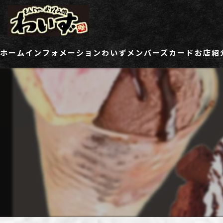
ホーム
インフォメーション
わいずメンバーズカード
お店紹
ご登録情報変更フォーム
わい
わい
わい
わい
わい
わい