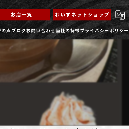
お店一覧
わいずネットショップ
様の声
ブログ
お問い合わせ
当社の特徴
プライバシーポリシー
求人フォーム
もんじゃ
ランチ
焼きそば
鉄板焼き
家族