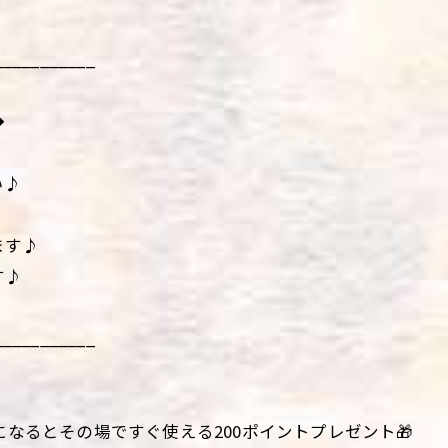
___________
◆
い♪
ます♪
す♪
___________
になるとその場ですぐ使える200ポイントプレゼント🎁