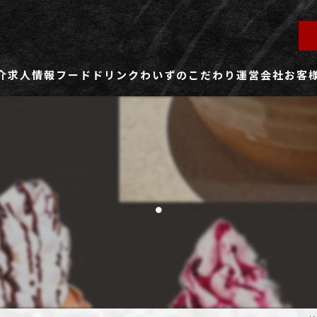
介
求人情報
フード
ドリンク
わいずのこだわり
運営会社
お客
ず所沢店
社員用求人ページ
ずふじみ野店
パート・アルバイト用求人ページ
.
ず熊谷店
ず春日部店
ず三芳店
ず東川口店