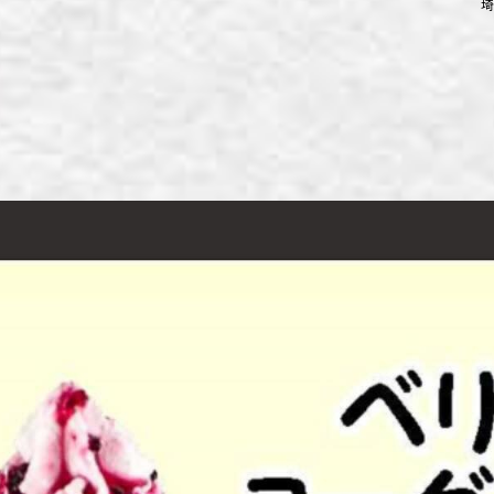
埼
ず浦和店
ず上尾店
ず桶川店
ず北本店
ず行田店
ず松戸店