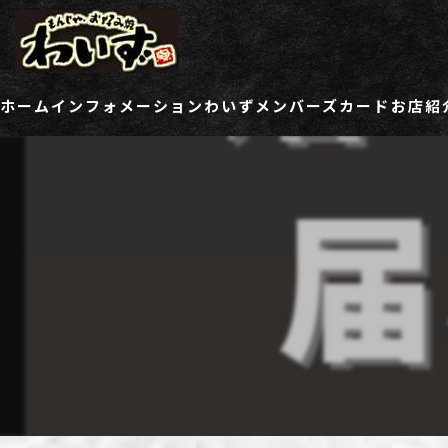
ホーム
インフォメーション
わいずメンバーズカード
お店紹
ご登録情報変更フォーム
わい
わい
わい
わい
わい
わい