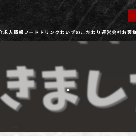
介
求人情報
フード
ドリンク
わいずのこだわり
運営会社
お客
ず所沢店
社員用求人ページ
ずふじみ野店
パート・アルバイト用求人ページ
.
ず熊谷店
ず春日部店
ず三芳店
ず東川口店