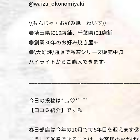
@waizu_okonomiyaki
\\もんじゃ・お好み焼 わいず//
🟤埼玉県に10店舗、千葉県に1店舗
🟤創業30年のお好み焼き屋✨
🟤\大好評/通販で冷凍シリーズ販売中♫
ハイライトからご購入できます。
______________________________________
今日の投稿は*:..｡♡*ﾟ¨ﾟﾟ
【口コミ紹介】です📝
春日部店は今年の10月でで5年目を迎えます🥹
こうして営業できることは、お客様のおかげだ