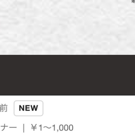
埼
ず浦和店
ず上尾店
ず桶川店
ず北本店
ず行田店
ず松戸店