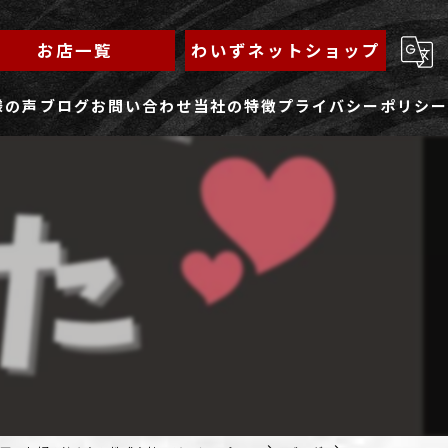
お店一覧
わいずネットショップ
様の声
ブログ
お問い合わせ
当社の特徴
プライバシーポリシー
求人フォーム
もんじゃ
ランチ
焼きそば
鉄板焼き
家族