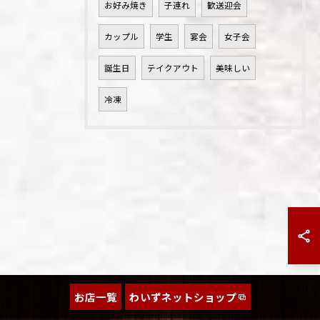
お好み焼き
子連れ
歓送迎会
カップル
学生
宴会
女子会
誕生日
テイクアウト
美味しい
冷凍
お店一覧
わいずネットショップ