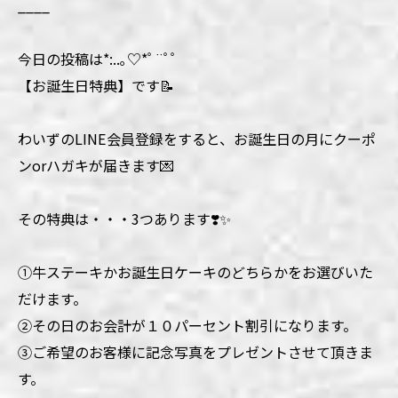
____
今日の投稿は*:..｡♡*ﾟ¨ﾟﾟ
【お誕生日特典】です📝
わいずのLINE会員登録をすると、お誕生日の月にクーポ
ンorハガキが届きます💌
その特典は・・・3つあります❣️✨
①牛ステーキかお誕生日ケーキのどちらかをお選びいた
だけます。
②その日のお会計が１０パーセント割引になります。
③ご希望のお客様に記念写真をプレゼントさせて頂きま
す。