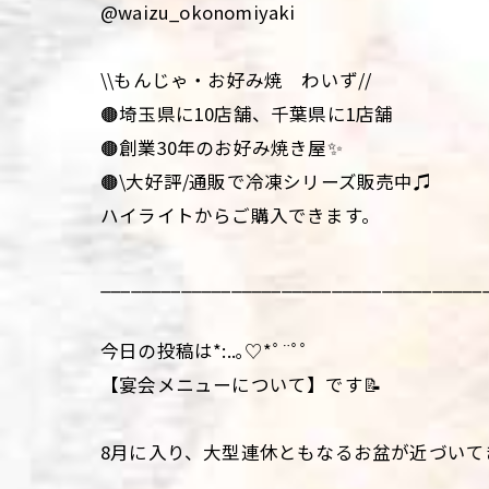
@waizu_okonomiyaki
\\もんじゃ・お好み焼 わいず//
🟤埼玉県に10店舗、千葉県に1店舗
🟤創業30年のお好み焼き屋✨
🟤\大好評/通販で冷凍シリーズ販売中♫
ハイライトからご購入できます。
______________________________________
今日の投稿は*:..｡♡*ﾟ¨ﾟﾟ
【宴会メニューについて】です📝
8月に入り、大型連休ともなるお盆が近づいて