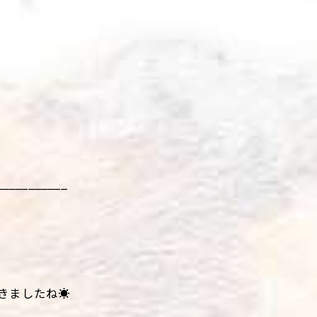
___________
きましたね☀️