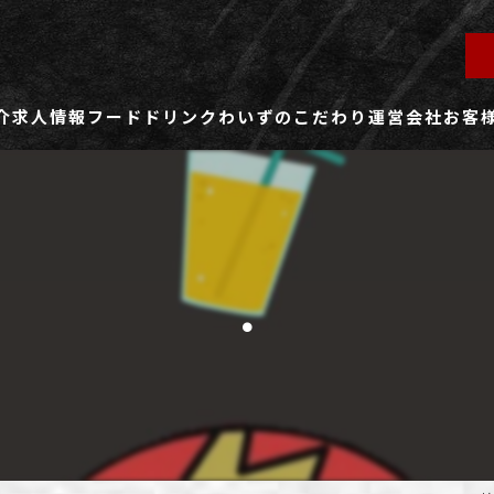
介
求人情報
フード
ドリンク
わいずのこだわり
運営会社
お客
ず所沢店
社員用求人ページ
ずふじみ野店
パート・アルバイト用求人ページ
.
ず熊谷店
ず春日部店
ず三芳店
ず東川口店