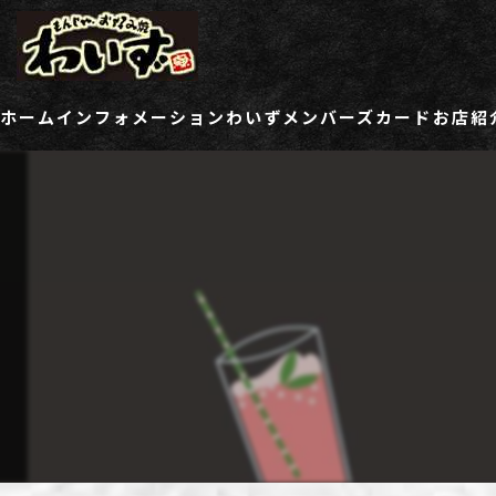
ホーム
インフォメーション
わいずメンバーズカード
お店紹
ご登録情報変更フォーム
わい
わい
わい
わい
わい
わい