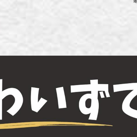
埼
ず浦和店
ず上尾店
ず桶川店
ず北本店
ず行田店
ず松戸店