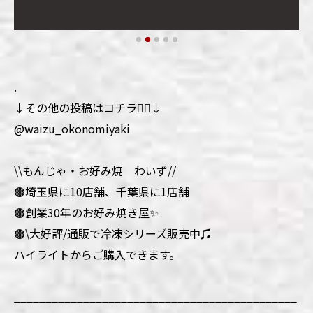
.
↓その他の投稿はコチラ💁‍♀️↓
@waizu_okonomiyaki
\\もんじゃ・お好み焼 わいず//
🟤埼玉県に10店舗、千葉県に1店舗
🟤創業30年のお好み焼き屋✨
🟤\大好評/通販で冷凍シリーズ販売中♫
ハイライトからご購入できます。
_____________________________________________