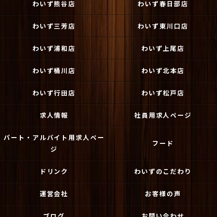
わいず熊谷店
わいず春日部店
わいず三芳店
わいず東川口店
わいず浦和店
わいず上尾店
わいず桶川店
わいず北本店
わいず行田店
わいず松戸店
求人情報
社員用求人ページ
パート・アルバイト用求人ペー
フード
ジ
ドリンク
わいずのこだわり
運営会社
お客様の声
ブログ
お問い合わせ