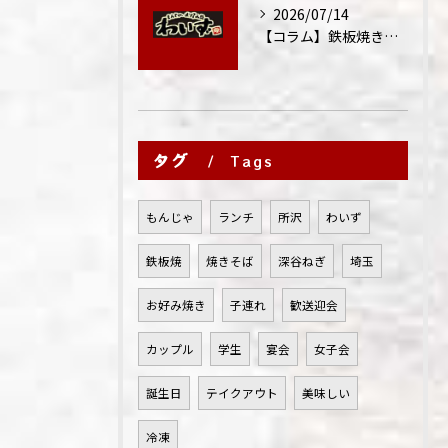
2026/07/14
【コラム】鉄板焼きが"コミュニケーション飯"と呼ばれる理由
タグ
Tags
もんじゃ
ランチ
所沢
わいず
鉄板焼
焼きそば
深谷ねぎ
埼玉
お好み焼き
子連れ
歓送迎会
カップル
学生
宴会
女子会
誕生日
テイクアウト
美味しい
冷凍