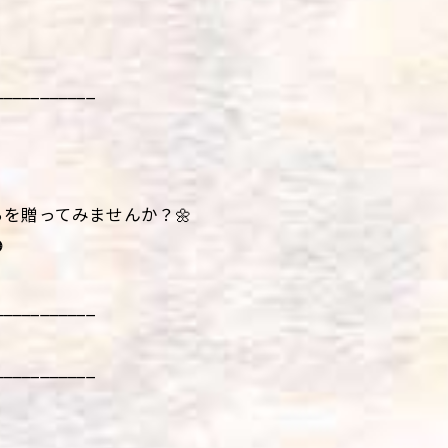
___________
を贈ってみませんか？🌼

___________
___________