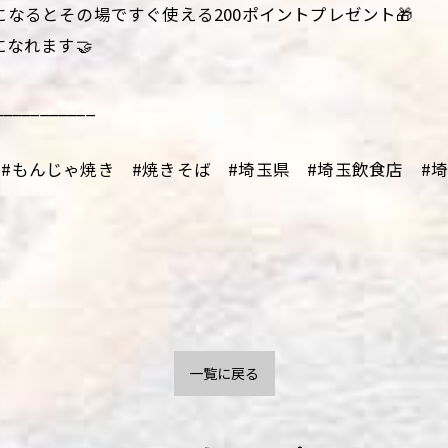
になるとその場ですぐ使える200ポイントプレゼント🎁
になれます🤝
___________
#もんじゃ焼き #焼きそば #埼玉県 #埼玉飲食店 #埼玉
一覧に戻る