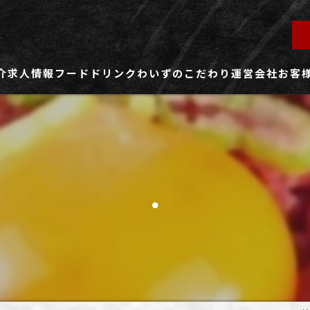
介
求人情報
フード
ドリンク
わいずのこだわり
運営会社
お客
ず所沢店
社員用求人ページ
ずふじみ野店
パート・アルバイト用求人ページ
.
ず熊谷店
ず春日部店
ず三芳店
ず東川口店