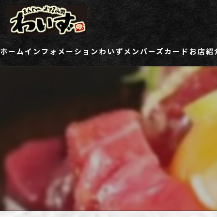
ホーム
インフォメーション
わいずメンバーズカード
お店紹
ご登録情報変更フォーム
わい
わい
わい
わい
わい
わい