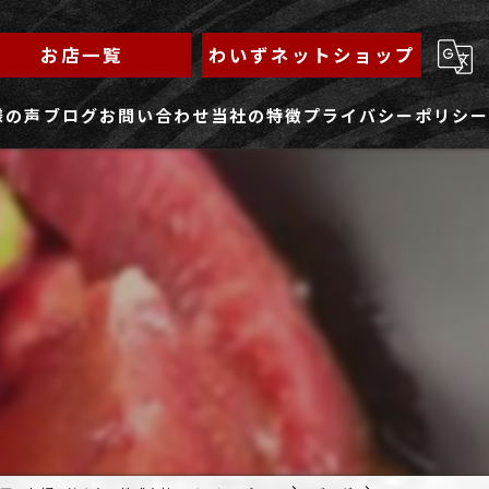
お店一覧
わいずネットショップ
様の声
ブログ
お問い合わせ
当社の特徴
プライバシーポリシー
求人フォーム
もんじゃ
ランチ
焼きそば
鉄板焼き
家族