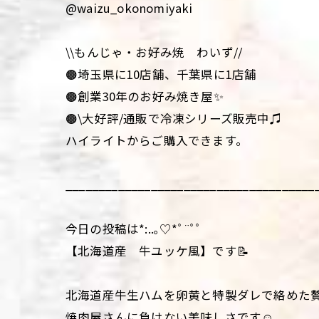
@waizu_okonomiyaki
\\もんじゃ・お好み焼 わいず//
🟤埼玉県に10店舗、千葉県に1店舗
🟤創業30年のお好み焼き屋✨
🟤\大好評/通販で冷凍シリーズ販売中♫
ハイライトからご購入できます。
______________________________________
今日の投稿は*:..｡♡*ﾟ¨ﾟﾟ
【北海道産 牛ユッケ風】です📝
北海道産牛生ハムを卵黄と特製ダレで絡めた贅
焼肉屋さんに負けない美味しさです☺️