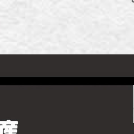
埼
ず浦和店
ず上尾店
ず桶川店
ず北本店
ず行田店
ず松戸店