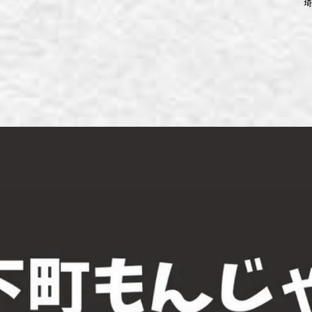
埼
ず浦和店
ず上尾店
ず桶川店
ず北本店
ず行田店
ず松戸店