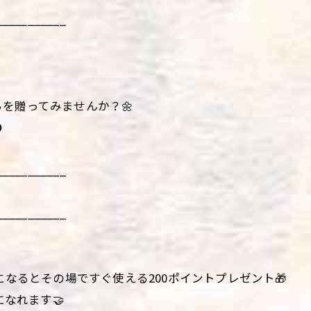
___________
を贈ってみませんか？🌼

___________
___________
になるとその場ですぐ使える200ポイントプレゼント🎁
になれます🤝