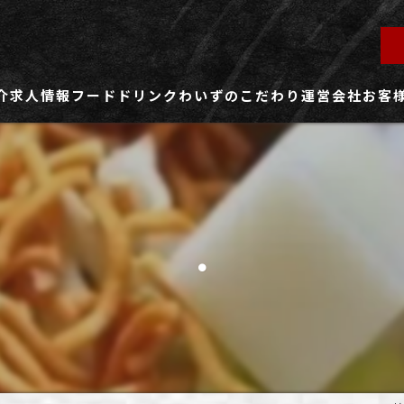
介
求人情報
フード
ドリンク
わいずのこだわり
運営会社
お客
ず所沢店
社員用求人ページ
ずふじみ野店
パート・アルバイト用求人ページ
.
ず熊谷店
ず春日部店
ず三芳店
ず東川口店