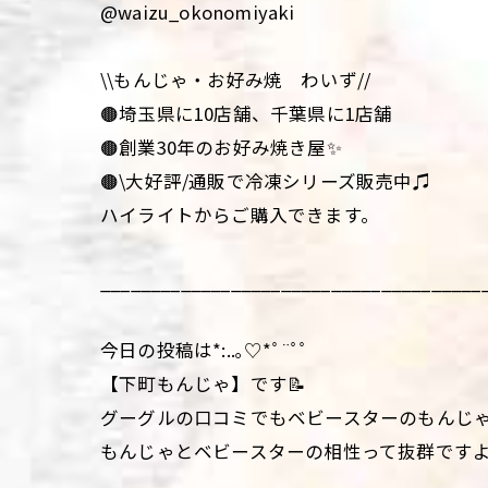
@waizu_okonomiyaki
\\もんじゃ・お好み焼 わいず//
🟤埼玉県に10店舗、千葉県に1店舗
🟤創業30年のお好み焼き屋✨
🟤\大好評/通販で冷凍シリーズ販売中♫
ハイライトからご購入できます。
______________________________________
今日の投稿は*:..｡♡*ﾟ¨ﾟﾟ
【下町もんじゃ】です📝
グーグルの口コミでもベビースターのもんじゃ
もんじゃとベビースターの相性って抜群ですよね