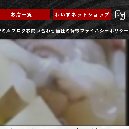
お店一覧
わいずネットショップ
様の声
ブログ
お問い合わせ
当社の特徴
プライバシーポリシー
求人フォーム
もんじゃ
ランチ
焼きそば
鉄板焼き
家族