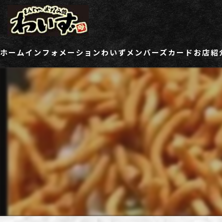
ホーム
インフォメーション
わいずメンバーズカード
お店紹
ご登録情報変更フォーム
わい
わい
わい
わい
わい
わい